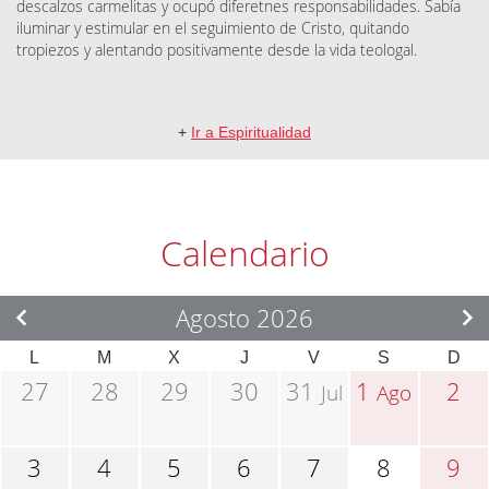
descalzos carmelitas y ocupó diferetnes responsabilidades. Sabía
iluminar y estimular en el seguimiento de Cristo, quitando
tropiezos y alentando positivamente desde la vida teologal.
+
Ir a Espiritualidad
Calendario
Agosto 2026
L
M
X
J
V
S
D
27
28
29
30
31
1
2
Jul
Ago
3
4
5
6
7
8
9