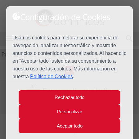
Configuración de Cookies
dominicos
Usamos cookies para mejorar su experiencia de
MENÚ
navegación, analizar nuestro tráfico y mostrarle
Predicación
anuncios o contenidos personalizados. Al hacer clic
en “Aceptar todo” usted da su consentimiento a
nuestro uso de las cookies. Más información en
L
M
X
J
V
S
D
nuestra
Política de Cookies
.
Jue
Evangelio del día
14
Rechazar todo
Dic
Segunda Semana de Adviento
2017
Personalizar
Aceptar todo
Lecturas del día y comentario