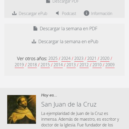
Descargar PDF
Descargar ePub
Podcast
Información
Descargar la semana en PDF
Descargar la semana en ePub
Ver otros años:
/
/
/
/
/
2025
2024
2023
2021
2020
/
/
/
/
/
/
/
2019
2018
2015
2014
2013
2012
2010
2009
Hoy es...
San Juan de la Cruz
La ejemplaridad de Juan de la Cruz es
inmensa. Además de maestro, es escritor y
doctor de la Iglesia. Fue fundador de los