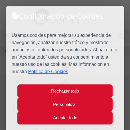
Configuración de Cookies
dominicos
Usamos cookies para mejorar su experiencia de
MENÚ
navegación, analizar nuestro tráfico y mostrarle
Predicación
anuncios o contenidos personalizados. Al hacer clic
en “Aceptar todo” usted da su consentimiento a
nuestro uso de las cookies. Más información en
L
M
X
J
V
S
D
nuestra
Política de Cookies
.
Jue
8
Rechazar todo
Ago
2019
Homilía Santo Domingo de
Personalizar
Guzmán
Aceptar todo
Año litúrgico 2018 - 2019 - (Ciclo C)