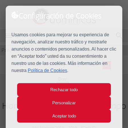
Configuración de Cookies
dominicos
Usamos cookies para mejorar su experiencia de
MENÚ
navegación, analizar nuestro tráfico y mostrarle
Predicación
anuncios o contenidos personalizados. Al hacer clic
en “Aceptar todo” usted da su consentimiento a
nuestro uso de las cookies. Más información en
L
M
X
J
V
S
D
nuestra
Política de Cookies
.
Dom
11
Rechazar todo
Ago
2019
Homilía XIX Domingo del tiempo
Personalizar
ordinario
Aceptar todo
Año litúrgico 2018 - 2019 - (Ciclo C)