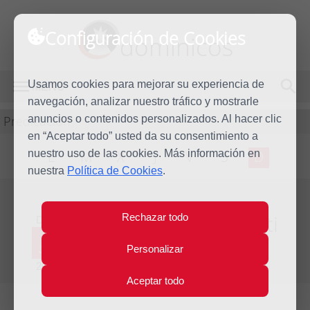
Configuración de Cookies
dominicos
Usamos cookies para mejorar su experiencia de
MENÚ
navegación, analizar nuestro tráfico y mostrarle
Predicación
anuncios o contenidos personalizados. Al hacer clic
en “Aceptar todo” usted da su consentimiento a
nuestro uso de las cookies. Más información en
L
M
X
J
V
S
D
nuestra
Política de Cookies
.
Homilía Corpus Christi
Rechazar todo
Dom
6
Personalizar
Jun
Año litúrgico 2009 - 2010 - (Ciclo C)
2010
Aceptar todo