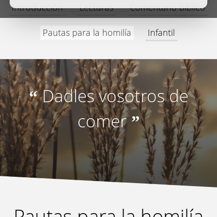
Introducción
Lecturas
Comentario bíblico
Pautas para la homilía
Infantil
Dadles vosotros de
“
comer
”
Pautas para la homilía