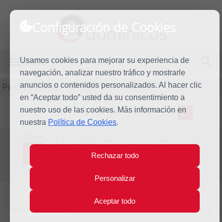
Configuración de Cookies
dominicos
Usamos cookies para mejorar su experiencia de
MENÚ
navegación, analizar nuestro tráfico y mostrarle
Predicación
anuncios o contenidos personalizados. Al hacer clic
en “Aceptar todo” usted da su consentimiento a
nuestro uso de las cookies. Más información en
L
M
X
J
V
S
D
nuestra
Política de Cookies
.
Dom
Homilía Corpus Christi
22
Rechazar todo
Jun
Año litúrgico 2024 - 2025 - (Ciclo C)
2025
Personalizar
Aceptar todo
Introducción
Lecturas
Comentario bíblico