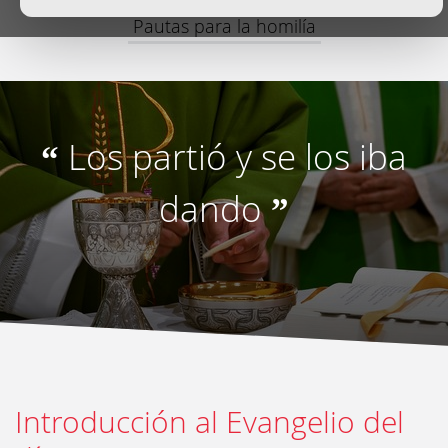
Pautas para la homilía
Los partió y se los iba
“
dando
”
Introducción al Evangelio del