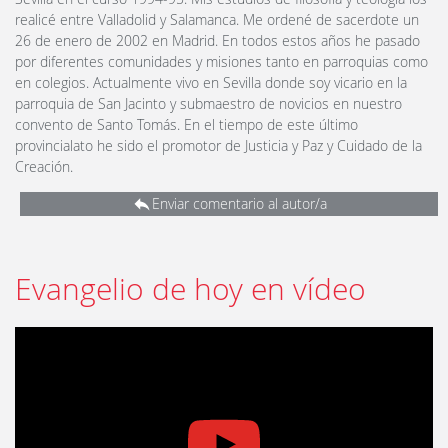
realicé entre Valladolid y Salamanca. Me ordené de sacerdote un
26 de enero de 2002 en Madrid. En todos estos años he pasado
por diferentes comunidades y misiones tanto en parroquias como
en colegios. Actualmente vivo en Sevilla donde soy vicario en la
parroquia de San Jacinto y submaestro de novicios en nuestro
convento de Santo Tomás. En el tiempo de este último
provincialato he sido el promotor de Justicia y Paz y Cuidado de la
Creación.
Enviar comentario al autor/a
Evangelio de hoy en vídeo