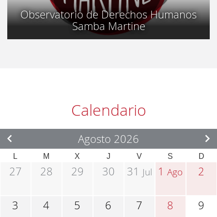
Observatorio de Derechos Humanos
Samba Martine
Calendario
Agosto 2026
L
M
X
J
V
S
D
27
28
29
30
31
1
2
Jul
Ago
3
4
5
6
7
8
9