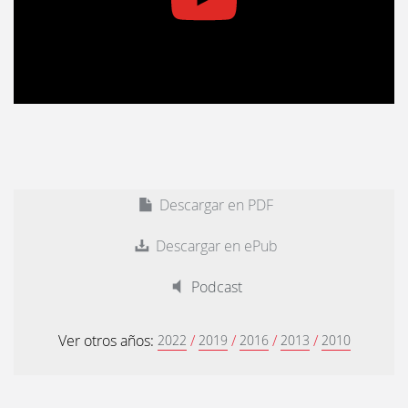
Descargar en PDF
Descargar en ePub
Podcast
Ver otros años:
/
/
/
/
2022
2019
2016
2013
2010