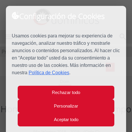
Configuración de Cookies
dominicos
Usamos cookies para mejorar su experiencia de
MENÚ
navegación, analizar nuestro tráfico y mostrarle
Predicación
anuncios o contenidos personalizados. Al hacer clic
en “Aceptar todo” usted da su consentimiento a
nuestro uso de las cookies. Más información en
L
M
X
J
V
S
D
nuestra
Política de Cookies
.
Dom
28
Rechazar todo
Jul
2019
Homilía XVII Domingo del tiempo
Personalizar
ordinario
Aceptar todo
Año litúrgico 2018 - 2019 - (Ciclo C)