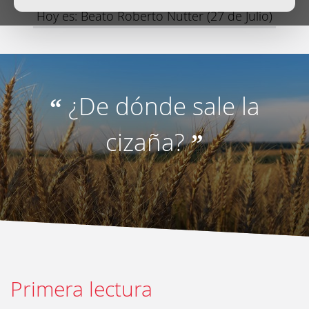
Hoy es: Beato Roberto Nutter (27 de Julio)
¿De dónde sale la
“
cizaña?
”
Primera lectura