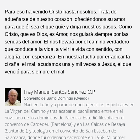
Para eso ha venido Cristo hasta nosotros. Trata de
adueñarse de nuestro corazón ofreciéndonos su amor
para que él sea el que guíe y dirija nuestros pasos. Como
Cristo, que es Dios, es Amor, nos guiará siempre por las
sendas del amor. El nos llevará por el camino verdadero
que conduce a la vida, a vivir la vida con sentido, con
alegría, con esperanza. En nuestra lucha por erradicar la
cizaña, el mal, acudamos una y mil veces a Jesús, el que
venció para siempre el mal.
Fray Manuel Santos Sánchez O.P.
Convento de Santo Domingo (Oviedo)
Nací en León y a partir de unos ejercicios espirituales en
La Virgen del Camino y tras acabar el bachillerato entré en el
noviciado de los dominicos de Palencia. Estudié filosofía en el
convento de Cardedeu (Barcelona) y en Las Caldas de Besaya
(Santander), y teología en el convento de San Esteban de
Salamanca, donde fui ordenado sacerdote en 1968. Mi primer