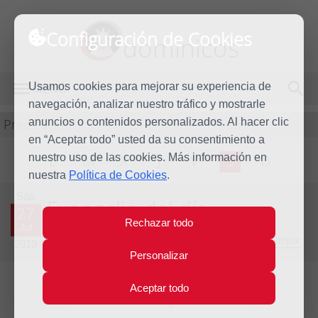
Configuración de Cookies
dominicos
Usamos cookies para mejorar su experiencia de
MENÚ
navegación, analizar nuestro tráfico y mostrarle
Predicación
anuncios o contenidos personalizados. Al hacer clic
en “Aceptar todo” usted da su consentimiento a
nuestro uso de las cookies. Más información en
L
M
X
J
V
S
D
nuestra
Política de Cookies
.
Sáb
Evangelio del día
27
Rechazar todo
Jul
Decimosexta Semana del Tiempo Ordinario - Año Impar
2019
Personalizar
Aceptar todo
Lecturas del día y comentario