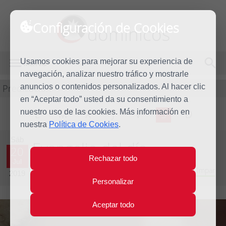
Configuración de Cookies
dominicos
Usamos cookies para mejorar su experiencia de
MENÚ
navegación, analizar nuestro tráfico y mostrarle
Predicación
anuncios o contenidos personalizados. Al hacer clic
en “Aceptar todo” usted da su consentimiento a
nuestro uso de las cookies. Más información en
L
M
X
J
V
S
D
nuestra
Política de Cookies
.
Sáb
Evangelio del día
20
Rechazar todo
Jul
Decimoquinta semana del Tiempo Ordinario - Año Impar
2019
Personalizar
Aceptar todo