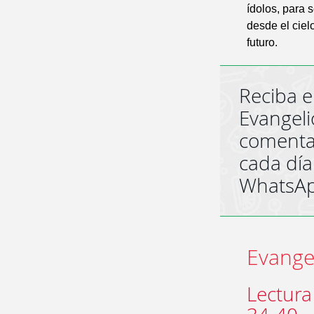
ídolos, para 
desde el ciel
futuro.
Reciba e
Evangeli
comenta
cada día
WhatsA
Evangel
Lectura