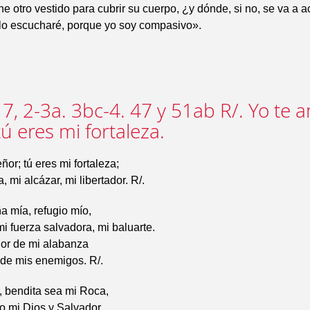
ne otro vestido para cubrir su cuerpo, ¿y dónde, si no, se va a a
o lo escucharé, porque yo soy compasivo».
7, 2-3a. 3bc-4. 47 y 51ab R/. Yo te 
ú eres mi fortaleza.
ñor; tú eres mi fortaleza;
, mi alcázar, mi libertador. R/.
a mía, refugio mío,
i fuerza salvadora, mi baluarte.
ñor de mi alabanza
 de mis enemigos. R/.
, bendita sea mi Roca,
o mi Dios y Salvador.