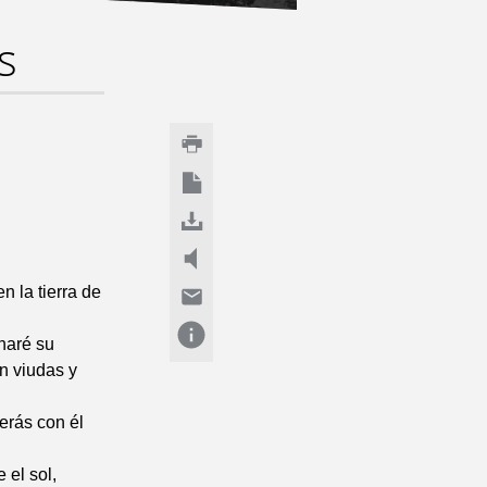
s
n la tierra de
charé su
n viudas y
erás con él
 el sol,