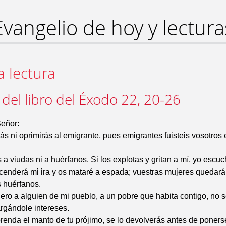
Evangelio de hoy y lectura
a lectura
 del libro del Éxodo 22, 20-26
Señor:
ás ni oprimirás al emigrante, pues emigrantes fuisteis vosotros e
 a viudas ni a huérfanos. Si los explotas y gritan a mí, yo escu
cenderá mi ira y os mataré a espada; vuestras mujeres quedará
s huérfanos.
nero a alguien de mi pueblo, a un pobre que habita contigo, no s
rgándole intereses.
renda el manto de tu prójimo, se lo devolverás antes de ponerse