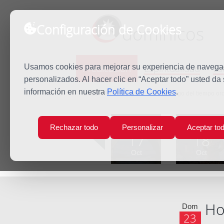
Configuración de Cookies
dominicos
Predicación
Espiritualidad
Es
Usamos cookies para mejorar su experiencia de navegaci
personalizados. Al hacer clic en “Aceptar todo” usted da
información en nuestra
Política de Cookies
.
Inicio
Predicación
XXX Domingo del tiempo ord
Lun
Mar
Rechazar todo
Personalizar
Aceptar to
17
18
Oct
Oct
Ho
Dom
23