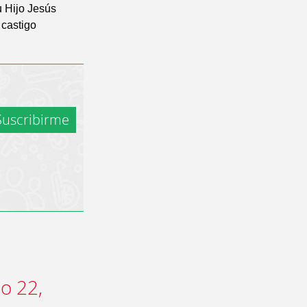
u Hijo Jesús
 castigo
uscribirme
o 22,