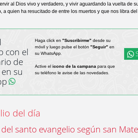
servir al Dios vivo y verdadero, y vivir aguardando la vuelta de s
o, a quien ha resucitado de entre los muertos y que nos libra del
l
Haga click en
"Suscribirme"
desde su
móvil y luego pulse el botón
"Seguir"
en
o con el
S
su WhatsApp.
rio de
Active el
icono de la campana
para que
 en su
su teléfono le avise de las novedades.
pp
io del día
 del santo evangelio según san Mate