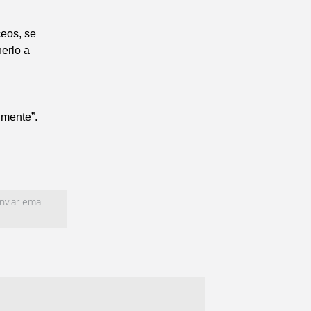
ceos, se
nerlo a
 mente”.
viar email