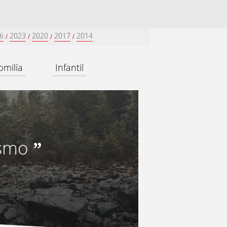
6
2023
2020
2017
2014
/
/
/
/
omilía
Infantil
ismo
”