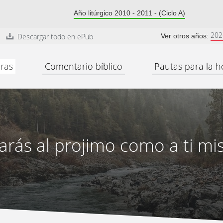
Año litúrgico 2010 - 2011 - (Ciclo A)
202
Descargar todo en ePub
Ver otros años:
ras
Comentario bíblico
Pautas para la h
rás al projimo como a ti m