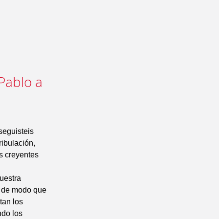
 Pablo a
seguisteis
ribulación,
os creyentes
uestra
, de modo que
tan los
ndo los