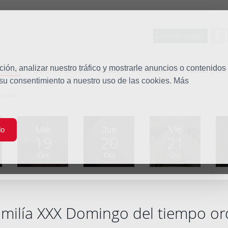
Entorno seguro
tudio
ón, analizar nuestro tráfico y mostrarle anuncios o contenidos
Quiénes somos
Misión
Vocaciones
Familia Dom
 su consentimiento a nuestro uso de las cookies. Más
inario
Mié
Jue
Vie
do
19
20
21
Oct
Oct
Oct
milía XXX Domingo del tiempo or