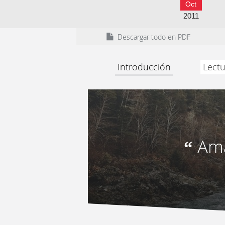
Oct
2011
Descargar todo en PDF
Introducción
Lectu
Ama
“