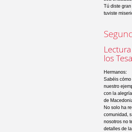
Tú diste gran 
tuviste miseri
Segund
Lectura
los Tes
Hermanos:
Sabéis cómo 
nuestro ejemp
con la alegrí
de Macedonia
No solo ha r
comunidad, s
nosotros no 
detalles de l