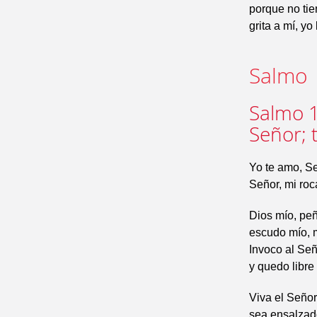
porque no tie
grita a mí, y
Salmo
Salmo 1
Señor; t
Yo te amo, Se
Señor, mi roca
Dios mío, peñ
escudo mío, m
Invoco al Se
y quedo libre
Viva el Señor
sea ensalzad