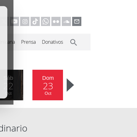
inicana
Prensa
Donativos
Sáb
Dom
22
23
Oct
Oct
dinario