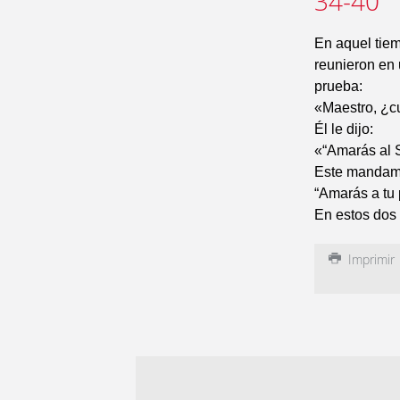
34-40
En aquel tiem
reunieron en 
prueba:
«Maestro, ¿cu
Él le dijo:
«“Amarás al S
Este mandamie
“Amarás a tu 
En estos dos 
Imprimir