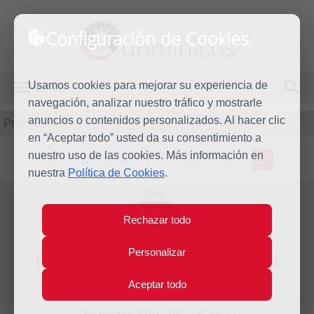
Configuración de Cookies
dominicos
Usamos cookies para mejorar su experiencia de
MENÚ
navegación, analizar nuestro tráfico y mostrarle
Predicación
anuncios o contenidos personalizados. Al hacer clic
en “Aceptar todo” usted da su consentimiento a
nuestro uso de las cookies. Más información en
L
M
X
J
V
S
D
nuestra
Política de Cookies
.
Dom
30
Rechazar todo
Oct
2011
Homilía XXXI Domingo del
Personalizar
tiempo ordinario
Aceptar todo
Año litúrgico 2010 - 2011 - (Ciclo A)