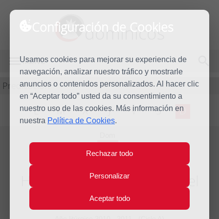
Configuración de Cookies
dominicos
Usamos cookies para mejorar su experiencia de
MENÚ
navegación, analizar nuestro tráfico y mostrarle
Predicación
anuncios o contenidos personalizados. Al hacer clic
en “Aceptar todo” usted da su consentimiento a
nuestro uso de las cookies. Más información en
L
M
X
J
V
S
D
nuestra
Política de Cookies
.
Dom
20
Rechazar todo
Nov
2011
Homilía XXXIV Domingo del
Personalizar
tiempo ordinario
Aceptar todo
Año litúrgico 2010 - 2011 - (Ciclo A)