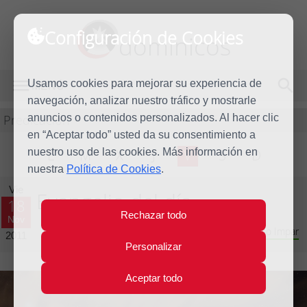
Configuración de Cookies
dominicos
Usamos cookies para mejorar su experiencia de
MENÚ
navegación, analizar nuestro tráfico y mostrarle
Predicación
anuncios o contenidos personalizados. Al hacer clic
en “Aceptar todo” usted da su consentimiento a
nuestro uso de las cookies. Más información en
L
M
X
J
V
S
D
nuestra
Política de Cookies
.
Vie
Evangelio del día
18
Rechazar todo
Nov
Trigésimo tercera semana del Tiempo Ordinario - Año Impar
2011
Personalizar
Aceptar todo