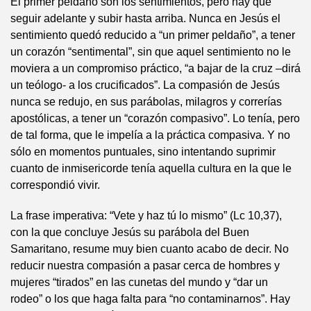
El primer peldaño son los sentimientos, pero hay que
seguir adelante y subir hasta arriba. Nunca en Jesús el
sentimiento quedó reducido a “un primer peldaño”, a tener
un corazón “sentimental”, sin que aquel sentimiento no le
moviera a un compromiso práctico, “a bajar de la cruz –dirá
un teólogo- a los crucificados”. La compasión de Jesús
nunca se redujo, en sus parábolas, milagros y correrías
apostólicas, a tener un “corazón compasivo”. Lo tenía, pero
de tal forma, que le impelía a la práctica compasiva. Y no
sólo en momentos puntuales, sino intentando suprimir
cuanto de inmisericorde tenía aquella cultura en la que le
correspondió vivir.
La frase imperativa: “Vete y haz tú lo mismo” (Lc 10,37),
con la que concluye Jesús su parábola del Buen
Samaritano, resume muy bien cuanto acabo de decir. No
reducir nuestra compasión a pasar cerca de hombres y
mujeres “tirados” en las cunetas del mundo y “dar un
rodeo” o los que haga falta para “no contaminarnos”. Hay