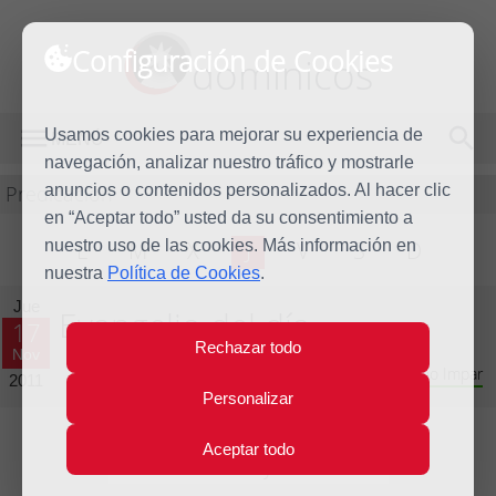
Configuración de Cookies
dominicos
Usamos cookies para mejorar su experiencia de
MENÚ
navegación, analizar nuestro tráfico y mostrarle
Predicación
anuncios o contenidos personalizados. Al hacer clic
en “Aceptar todo” usted da su consentimiento a
nuestro uso de las cookies. Más información en
L
M
X
J
V
S
D
nuestra
Política de Cookies
.
Jue
Evangelio del día
17
Rechazar todo
Nov
Trigésimo tercera semana del Tiempo Ordinario - Año Impar
2011
Personalizar
Aceptar todo
Lecturas del día y comentario