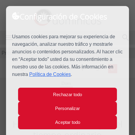
Configuración de Cookies
dominicos
Usamos cookies para mejorar su experiencia de
MENÚ
navegación, analizar nuestro tráfico y mostrarle
Predicación
anuncios o contenidos personalizados. Al hacer clic
en “Aceptar todo” usted da su consentimiento a
nuestro uso de las cookies. Más información en
L
M
X
J
V
S
D
nuestra
Política de Cookies
.
Dom
20
Rechazar todo
Nov
2011
Personalizar
Homilía XXXIV Domingo del
Aceptar todo