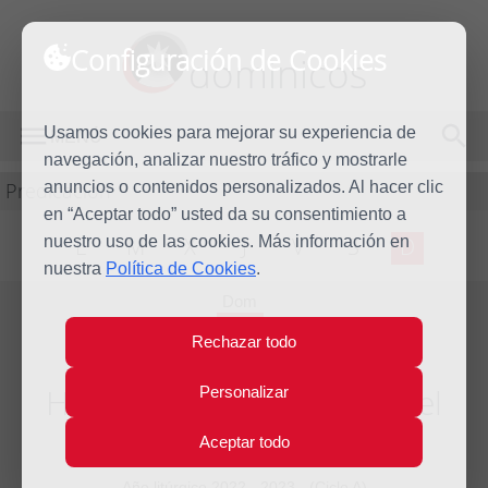
Configuración de Cookies
dominicos
Usamos cookies para mejorar su experiencia de
MENÚ
navegación, analizar nuestro tráfico y mostrarle
Predicación
anuncios o contenidos personalizados. Al hacer clic
en “Aceptar todo” usted da su consentimiento a
nuestro uso de las cookies. Más información en
L
M
X
J
V
S
D
nuestra
Política de Cookies
.
Dom
19
Rechazar todo
Nov
2023
Homilía XXXIII Domingo del
Personalizar
tiempo ordinario
Aceptar todo
Año litúrgico 2022 - 2023 - (Ciclo A)