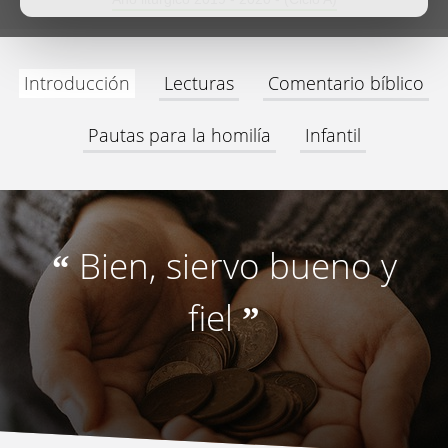
Introducción
Lecturas
Comentario bíblico
Pautas para la homilía
Infantil
Bien, siervo bueno y
“
fiel
”