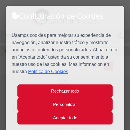
Configuración de Cookies
dominicos
Usamos cookies para mejorar su experiencia de
MENÚ
navegación, analizar nuestro tráfico y mostrarle
Predicación
anuncios o contenidos personalizados. Al hacer clic
en “Aceptar todo” usted da su consentimiento a
nuestro uso de las cookies. Más información en
L
M
X
J
V
S
D
nuestra
Política de Cookies
.
Dom
15
Rechazar todo
Nov
2020
Homilía XXXIII Domingo del
Personalizar
tiempo ordinario
Aceptar todo
Año litúrgico 2019 - 2020 - (Ciclo A)