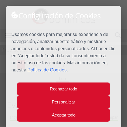
Configuración de Cookies
dominicos
Usamos cookies para mejorar su experiencia de
MENÚ
navegación, analizar nuestro tráfico y mostrarle
Predicación
anuncios o contenidos personalizados. Al hacer clic
en “Aceptar todo” usted da su consentimiento a
nuestro uso de las cookies. Más información en
L
M
X
J
V
S
D
nuestra
Política de Cookies
.
Lun
13
Rechazar todo
Nov
2023
Evangelio del día
Personalizar
Aceptar todo
Trigésimo segunda semana del Tiempo Ordinario - Año Impar