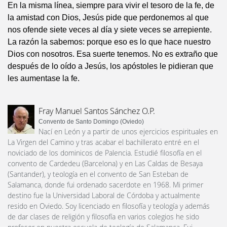
En la misma línea, siempre para vivir el tesoro de la fe, de
la amistad con Dios, Jesús pide que perdonemos al que
nos ofende siete veces al día y siete veces se arrepiente.
La razón la sabemos: porque eso es lo que hace nuestro
Dios con nosotros. Esa suerte tenemos. No es extraño que
después de lo oído a Jesús, los apóstoles le pidieran que
les aumentase la fe.
Fray Manuel Santos Sánchez O.P.
Convento de Santo Domingo (Oviedo)
Nací en León y a partir de unos ejercicios espirituales en
La Virgen del Camino y tras acabar el bachillerato entré en el
noviciado de los dominicos de Palencia. Estudié filosofía en el
convento de Cardedeu (Barcelona) y en Las Caldas de Besaya
(Santander), y teología en el convento de San Esteban de
Salamanca, donde fui ordenado sacerdote en 1968. Mi primer
destino fue la Universidad Laboral de Córdoba y actualmente
resido en Oviedo. Soy licenciado en filosofía y teología y además
de dar clases de religión y filosofía en varios colegios he sido