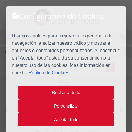
Configuración de Cookies
dominicos
Usamos cookies para mejorar su experiencia de
MENÚ
navegación, analizar nuestro tráfico y mostrarle
Predicación
anuncios o contenidos personalizados. Al hacer clic
en “Aceptar todo” usted da su consentimiento a
nuestro uso de las cookies. Más información en
L
M
X
J
V
S
D
nuestra
Política de Cookies
.
Dom
16
Rechazar todo
Ene
2011
Homilía II Domingo del tiempo
Personalizar
ordinario
Aceptar todo
Año litúrgico 2010 - 2011 - (Ciclo A)