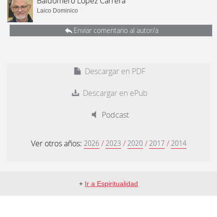
Baldomero López Carrera
Laico Dominico
Enviar comentario al autor/a
Descargar en PDF
Descargar en ePub
Podcast
Ver otros años:
/
/
/
/
2026
2023
2020
2017
2014
+
Ir a Espiritualidad