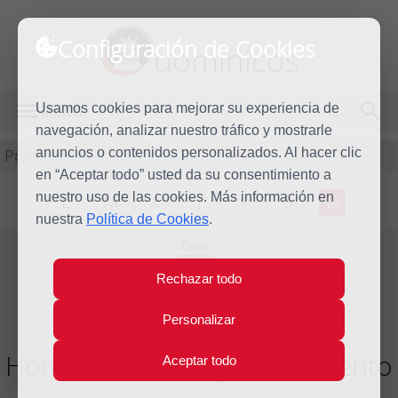
Configuración de Cookies
dominicos
Usamos cookies para mejorar su experiencia de
MENÚ
navegación, analizar nuestro tráfico y mostrarle
Predicación
anuncios o contenidos personalizados. Al hacer clic
en “Aceptar todo” usted da su consentimiento a
nuestro uso de las cookies. Más información en
L
M
X
J
V
S
D
nuestra
Política de Cookies
.
Dom
11
Rechazar todo
Dic
2011
Personalizar
Homilía III Domingo de Adviento
Aceptar todo