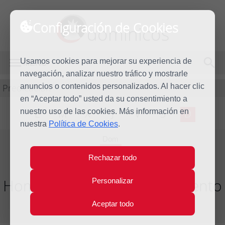
Configuración de Cookies
dominicos
Usamos cookies para mejorar su experiencia de
MENÚ
navegación, analizar nuestro tráfico y mostrarle
Predicación
anuncios o contenidos personalizados. Al hacer clic
en “Aceptar todo” usted da su consentimiento a
nuestro uso de las cookies. Más información en
L
M
X
J
V
S
D
nuestra
Política de Cookies
.
Dom
14
Rechazar todo
Dic
2014
Homilía III Domingo de Adviento
Personalizar
Aceptar todo
Año litúrgico 2014 - 2015 - (Ciclo B)