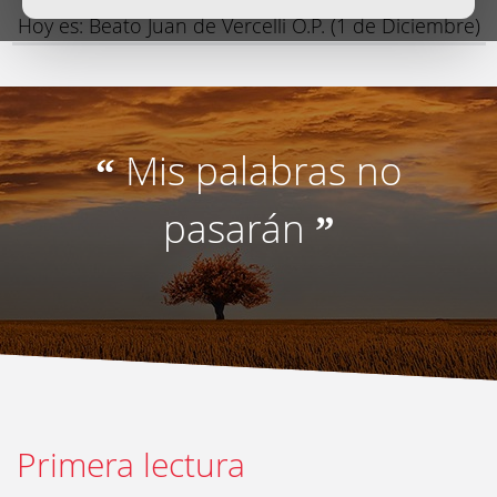
Hoy es: Beato Juan de Vercelli O.P. (1 de Diciembre)
Mis palabras no
“
pasarán
”
Primera lectura