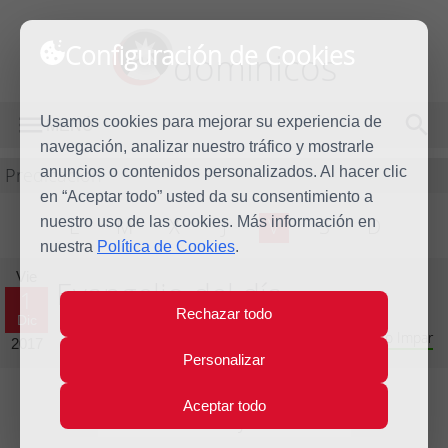
Configuración de Cookies
dominicos
Usamos cookies para mejorar su experiencia de
MENÚ
navegación, analizar nuestro tráfico y mostrarle
Predicación
anuncios o contenidos personalizados. Al hacer clic
en “Aceptar todo” usted da su consentimiento a
nuestro uso de las cookies. Más información en
L
M
X
J
V
S
D
nuestra
Política de Cookies
.
Vie
Evangelio del día
1
Rechazar todo
Dic
Trigésimo cuarta semana del Tiempo Ordinario - Año Impar
2017
Personalizar
Aceptar todo
Lecturas del día y comentario