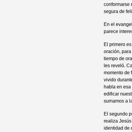
conformarse n
segura de fel
En el evangel
parece intere
El primero es
oración, para
tiempo de ora
les reveló. 
momento de f
vivido durant
habla en esa 
edificar nues
sumamos a la 
El segundo pu
realiza Jesús
identidad de 