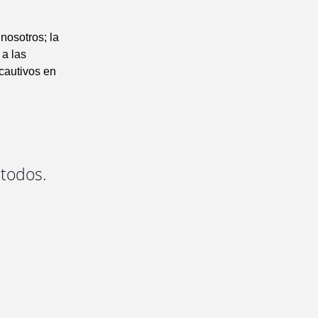
nosotros; la
 a las
 cautivos en
 todos.