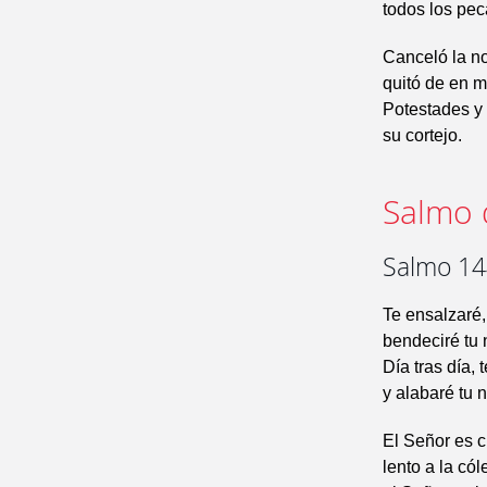
todos los pe
Canceló la no
quitó de en m
Potestades y 
su cortejo.
Salmo 
Salmo 144
Te ensalzaré,
bendeciré tu
Día tras día, 
y alabaré tu 
El Señor es c
lento a la cól