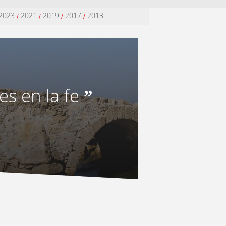
2023
2021
2019
2017
2013
/
/
/
/
es en la fe
”