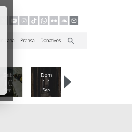
inicana
Prensa
Donativos
Sáb
Dom
10
11
Sep
Sep