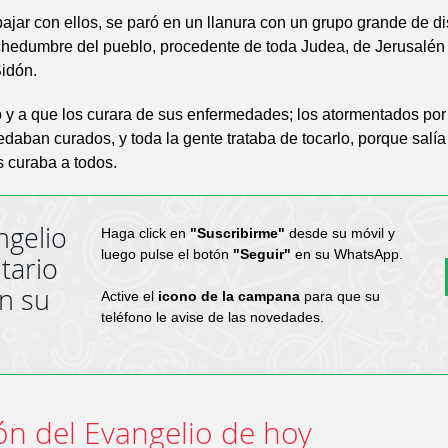
jar con ellos, se paró en un llanura con un grupo grande de di
hedumbre del pueblo, procedente de toda Judea, de Jerusalén 
Sidón.
o y a que los curara de sus enfermedades; los atormentados por 
aban curados, y toda la gente trataba de tocarlo, porque salía
s curaba a todos.
ngelio
Haga click en
"Suscribirme"
desde su móvil y
luego pulse el botón
"Seguir"
en su WhatsApp.
tario
en su
Active el
icono de la campana
para que su
teléfono le avise de las novedades.
ón del Evangelio de hoy