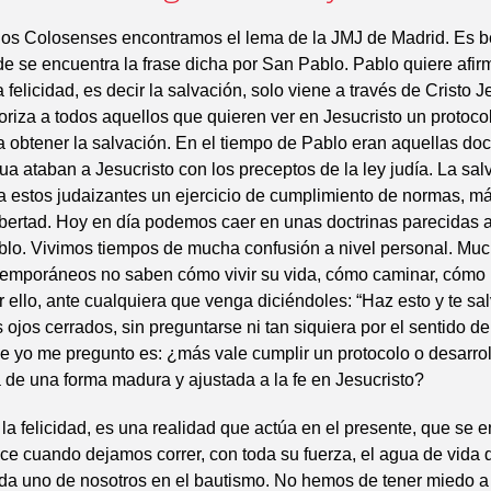
 los Colosenses encontramos el lema de la JMJ de Madrid. Es be
e se encuentra la frase dicha por San Pablo. Pablo quiere afir
 felicidad, es decir la salvación, solo viene a través de Cristo J
riza a todos aquellos que quieren ver en Jesucristo un protoc
a obtener la salvación. En el tiempo de Pablo eran aquellas doc
ua ataban a Jesucristo con los preceptos de la ley judía. La sal
ra estos judaizantes un ejercicio de cumplimiento de normas, m
libertad. Hoy en día podemos caer en unas doctrinas parecidas a
blo. Vivimos tiempos de mucha confusión a nivel personal. Mu
temporáneos no saben cómo vivir su vida, cómo caminar, cómo l
llo, ante cualquiera que venga diciéndoles: “Haz esto y te sal
 ojos cerrados, sin preguntarse ni tan siquiera por el sentido d
e yo me pregunto es: ¿más vale cumplir un protocolo o desarroll
 de una forma madura y ajustada a la fe en Jesucristo?
 la felicidad, es una realidad que actúa en el presente, que se 
ce cuando dejamos correr, con toda su fuerza, el agua de vida 
ada uno de nosotros en el bautismo. No hemos de tener miedo a