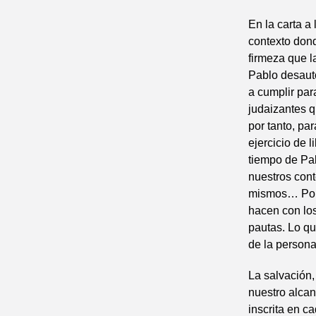
En la carta a
contexto dond
firmeza que la
Pablo desauto
a cumplir par
judaizantes q
por tanto, pa
ejercicio de 
tiempo de Pa
nuestros con
mismos… Por e
hacen con los
pautas. Lo qu
de la persona
La salvación,
nuestro alcan
inscrita en c