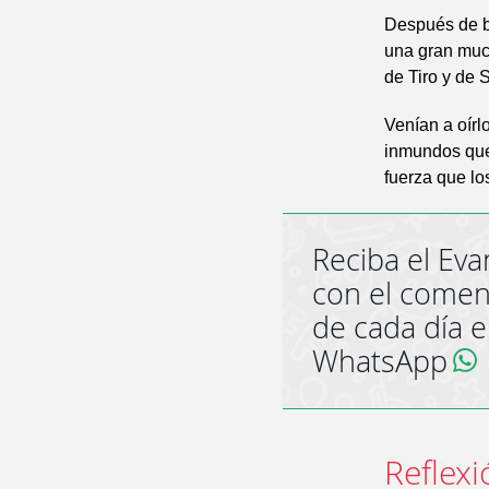
Después de ba
una gran muc
de Tiro y de 
Venían a oírl
inmundos qued
fuerza que lo
Reciba el Eva
con el comen
de cada día 
WhatsApp
Reflexi