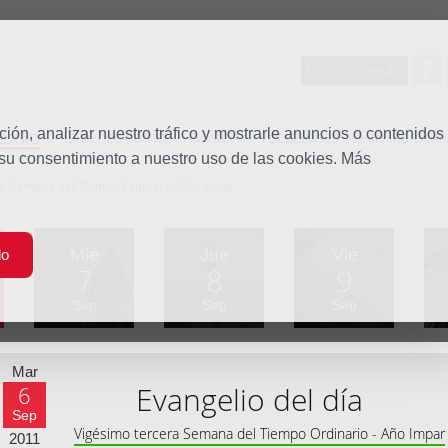
Entorno seguro
tudio
ón, analizar nuestro tráfico y mostrarle anuncios o contenidos
Quiénes somos
Misión
Vocaciones
Familia Dom
 su consentimiento a nuestro uso de las cookies. Más
ra Semana del Tiempo Ordinario, Año impar
Mié
Jue
Vie
do
7
8
9
Sep
Sep
Sep
Mar
Evangelio del día
6
Sep
Vigésimo tercera Semana del Tiempo Ordinario - Año Impar
2011