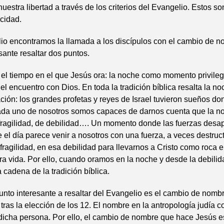
uestra libertad a través de los criterios del Evangelio. Estos s
icidad.
io encontramos la llamada a los discípulos con el cambio de 
sante resaltar dos puntos.
 el tiempo en el que Jesús ora: la noche como momento privileg
 el encuentro con Dios. En toda la tradición bíblica resalta la 
ción: los grandes profetas y reyes de Israel tuvieron sueños d
Cada uno de nosotros somos capaces de darnos cuenta que la n
ragilidad, de debilidad…. Un momento donde las fuerzas desap
e el día parece venir a nosotros con una fuerza, a veces destru
fragilidad, en esa debilidad para llevarnos a Cristo como roca e
tra vida. Por ello, cuando oramos en la noche y desde la debilid
cadena de la tradición bíblica.
nto interesante a resaltar del Evangelio es el cambio de nomb
 tras la elección de los 12. El nombre en la antropología judía c
dicha persona. Por ello, el cambio de nombre que hace Jesús e