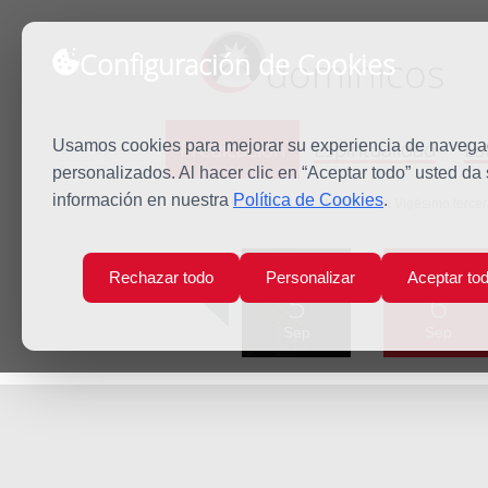
Configuración de Cookies
dominicos
Predicación
Espiritualidad
Es
Usamos cookies para mejorar su experiencia de navegaci
personalizados. Al hacer clic en “Aceptar todo” usted da
información en nuestra
Política de Cookies
.
Inicio
Predicación
Martes de la Vigésimo terce
Lun
Mar
Rechazar todo
Personalizar
Aceptar to
5
6
Sep
Sep