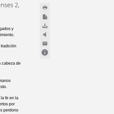
enses 2,
igados y
imiento.
tradición
es cabeza de
 manos
sto.
la fe en la
ertos por
nos perdono