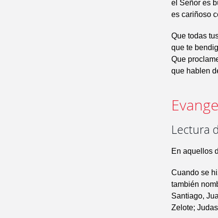
el Señor es 
es cariñoso c
Que todas tus
que te bendig
Que proclamen
que hablen de
Evangel
Lectura d
En aquellos d
Cuando se hiz
también nomb
Santiago, Jua
Zelote; Judas 