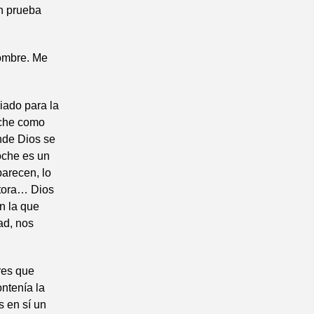
on prueba
nombre. Me
iado para la
noche como
onde Dios se
oche es un
arecen, lo
ctora… Dios
n la que
ad, nos
res que
ontenía la
s en sí un