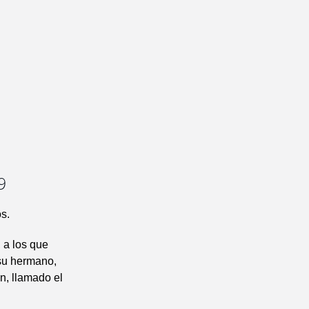
9
s.
 a los que
su hermano,
n, llamado el