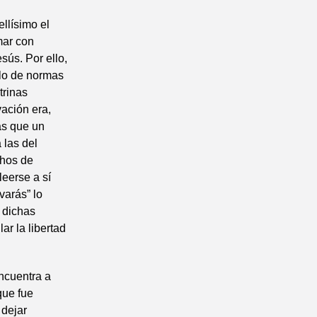
llísimo el
mar con
esús. Por ello,
olo de normas
trinas
vación era,
ás que un
 las del
chos de
eerse a sí
varás” lo
e dichas
ar la libertad
encuentra a
que fue
 dejar