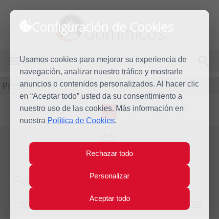
Configuración de Cookies
dominicos
Usamos cookies para mejorar su experiencia de
MENÚ
navegación, analizar nuestro tráfico y mostrarle
Predicación
anuncios o contenidos personalizados. Al hacer clic
en “Aceptar todo” usted da su consentimiento a
nuestro uso de las cookies. Más información en
L
M
X
J
V
S
D
nuestra
Política de Cookies
.
Jue
1
Rechazar todo
Sep
2011
Evangelio del día
Personalizar
Aceptar todo
Vigésimo segunda Semana del Tiempo Ordinario - Año Impar