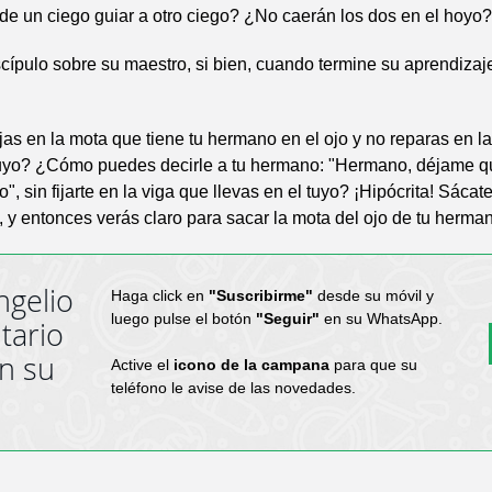
e un ciego guiar a otro ciego? ¿No caerán los dos en el hoyo?
scípulo sobre su maestro, si bien, cuando termine su aprendiza
ijas en la mota que tiene tu hermano en el ojo y no reparas en l
 tuyo? ¿Cómo puedes decirle a tu hermano: "Hermano, déjame q
o", sin fijarte en la viga que llevas en el tuyo? ¡Hipócrita! Sácat
o, y entonces verás claro para sacar la mota del ojo de tu herma
ngelio
Haga click en
"Suscribirme"
desde su móvil y
luego pulse el botón
"Seguir"
en su WhatsApp.
tario
en su
Active el
icono de la campana
para que su
teléfono le avise de las novedades.