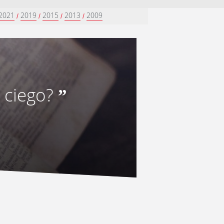
2021
2019
2015
2013
2009
/
/
/
/
 ciego?
”