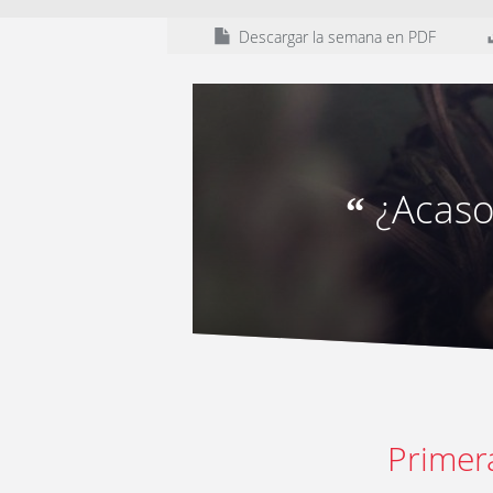
Descargar la semana en PDF
¿Acaso
“
Primer