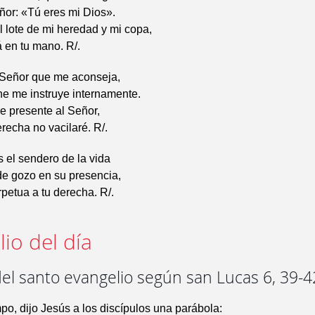
ñor: «Tú eres mi Dios».
l lote de mi heredad y mi copa,
á en tu mano. R/.
 Señor que me aconseja,
he me instruye internamente.
e presente al Señor,
erecha no vacilaré. R/.
 el sendero de la vida
de gozo en su presencia,
rpetua a tu derecha. R/.
io del día
el santo evangelio según san Lucas 6, 39-4
po, dijo Jesús a los discípulos una parábola: