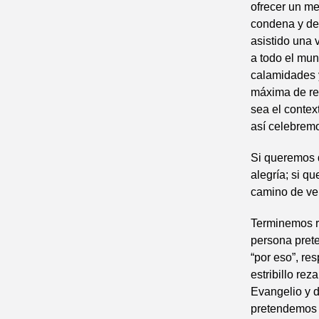
ofrecer un me
condena y de 
asistido una v
a todo el mu
calamidades y
máxima de res
sea el contex
así celebremo
Si queremos d
alegría; si q
camino de ve
Terminemos r
persona prete
“por eso”, re
estribillo re
Evangelio y d
pretendemos g