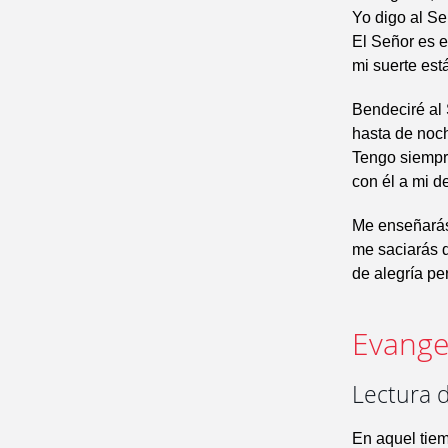
Yo digo al Se
El Señor es e
mi suerte est
Bendeciré al
hasta de noc
Tengo siempr
con él a mi d
Me enseñarás
me saciarás 
de alegría pe
Evangel
Lectura d
En aquel tiem