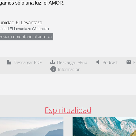
ngamos sólo una luz: el AMOR.
nidad El Levantazo
idad El Levantazo (Valencia)
Enviar comentario al autor/a
Descargar PDF
Descargar ePub
Podcast
En
Información
Espiritualidad