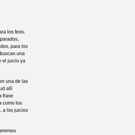
ra los feos,
mparados,
ados, para los
e buscan una
l juicio ya
en una de las
d allí
a frase
a como los
a los juicios
queremos