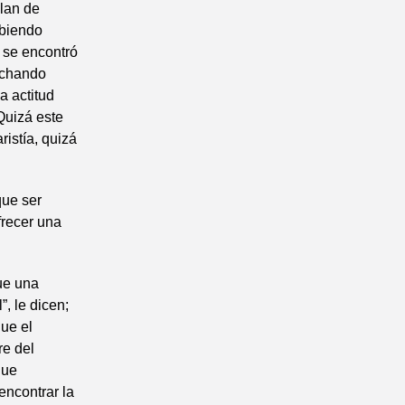
blan de
abiendo
a se encontró
uchando
a actitud
Quizá este
istía, quizá
que ser
frecer una
ue una
”, le dicen;
ue el
re del
que
encontrar la