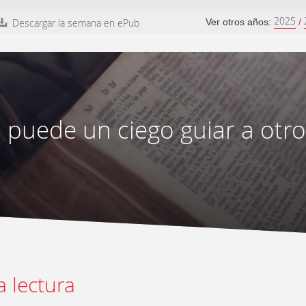
2025
Descargar la semana en ePub
Ver otros años:
/
 puede un ciego guiar a otro
a lectura