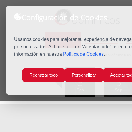
Configuración de Cookies
dominicos
Predicación
Espiritualidad
Es
Usamos cookies para mejorar su experiencia de navegaci
personalizados. Al hacer clic en “Aceptar todo” usted da
información en nuestra
Política de Cookies
.
Inicio
Predicación
Viernes de la Vigésimo terc
Lun
Mar
Rechazar todo
Personalizar
Aceptar to
5
6
Sep
Sep