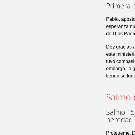
Primera c
Pablo, apósto
esperanza nue
de Dios Padre
Doy gracias a
este minister
tuvo compasió
embargo, la g
tienen su fun
Salmo 
Salmo 15,
heredad.
Protégeme, Di