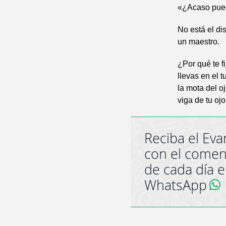
«¿Acaso pued
No está el di
un maestro.
¿Por qué te f
llevas en el
la mota del oj
viga de tu oj
Reciba el Eva
con el comen
de cada día 
WhatsApp