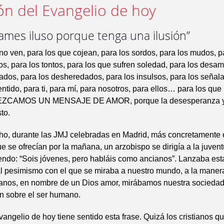
ón del Evangelio de hoy
ames iluso porque tenga una ilusión”
no ven, para los que cojean, para los sordos, para los mudos, pa
os, para los tontos, para los que sufren soledad, para los desa
icados, para los desheredados, para los insulsos, para los señal
ntido, para ti, para mí, para nosotros, para ellos… para los qu
REZCAMOS UN MENSAJE DE AMOR, porque la desesperanza y e
to.
o, durante las JMJ celebradas en Madrid, más concretamente 
e se ofrecían por la mañana, un arzobispo se dirigía a la juventu
endo: “Sois jóvenes, pero habláis como ancianos”. Lanzaba est
al pesimismo con el que se miraba a nuestro mundo, a la maner
ianos, en nombre de un Dios amor, mirábamos nuestra sociedad, 
n sobre el ser humano.
angelio de hoy tiene sentido esta frase. Quizá los cristianos 