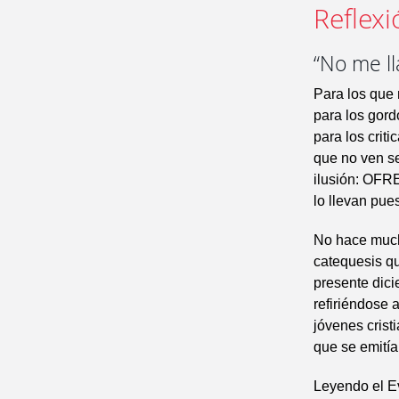
Reflexi
“No me ll
Para los que 
para los gord
para los crit
que no ven se
ilusión: OF
lo llevan pues
No hace much
catequesis qu
presente dici
refiriéndose 
jóvenes crist
que se emitía
Leyendo el Ev