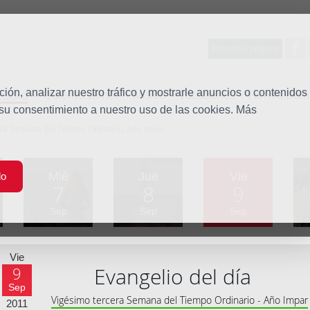
Entorno seguro
tudio
ón, analizar nuestro tráfico y mostrarle anuncios o contenidos
Quiénes somos
Misión
Vocaciones
Familia Dom
 su consentimiento a nuestro uso de las cookies. Más
era Semana del Tiempo Ordinario, Año impar
Mié
Jue
Vie
do
7
8
9
Sep
Sep
Sep
Vie
Evangelio del día
9
Sep
Vigésimo tercera Semana del Tiempo Ordinario - Año Impar
2011