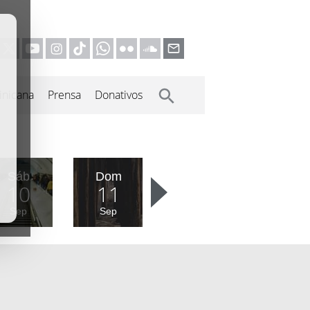
inicana
Prensa
Donativos
Sáb
Dom
10
11
Sep
Sep