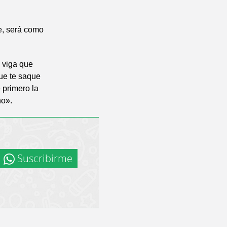
je, será como
a viga que
ue te saque
e primero la
no».
Suscribirme