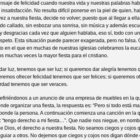
nsaje de felicidad cuando nuestra vida y nuestras palabras ha
insatisfacción. No resulta difícil ponerse en la piel de quien, h
ez a nuestra fiesta, decide no volver; puesto que al llegar a ell
ndo callado, sin esbozar una sonrisa, sin música y además esc
 desgracias cada vez que alguien hablaba, eso sí, todo con un
peto. Esta situación puede parecer exagerada, pero no falsa. 
to en el que en muchas de nuestras iglesias celebramos la eucar
s muchas veces la mayor fiesta para el cristiano.
ar luz, tenemos que ser luz; si queremos dar alegría tenemos 
ueremos ofrecer felicidad tenemos que ser felices; si queremos o
rdad tenemos que ser veraces.
efiriéndonos a un anuncio de una empresa de muebles en la q
nde organizar una fiesta, la respuesta es: “Pero si todo está mal
sponde la persona. A continuación comienza una canción en la q
za: “tengo derecho a mi fiesta…”. Que nadie nos niegue, en nomb
e Dios, el derecho a nuestra fiesta. No seamos ciegos y cojos 
uiar a otros. No dejemos que ciegos y cojos nos digan dónde 