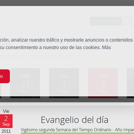
Entorno seguro
tudio
ón, analizar nuestro tráfico y mostrarle anuncios o contenidos
Quiénes somos
Misión
Vocaciones
Familia Dom
 su consentimiento a nuestro uso de las cookies. Más
unda Semana del Tiempo Ordinario, Año impar
Mié
Jue
Vie
do
31
1
2
Ago
Sep
Sep
Vie
Evangelio del día
2
Sep
Vigésimo segunda Semana del Tiempo Ordinario - Año Impa
2011