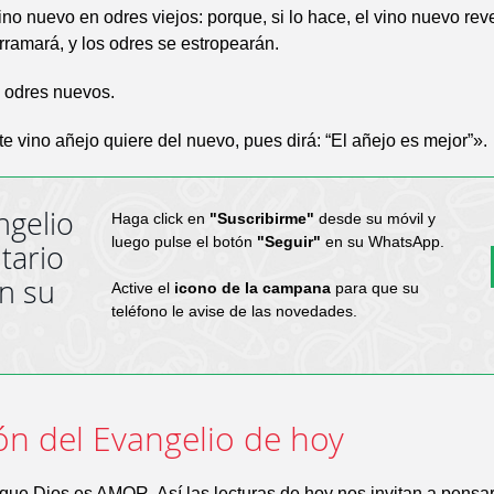
no nuevo en odres viejos: porque, si lo hace, el vino nuevo rev
rramará, y los odres se estropearán.
, odres nuevos.
e vino añejo quiere del nuevo, pues dirá: “El añejo es mejor”».
ngelio
Haga click en
"Suscribirme"
desde su móvil y
luego pulse el botón
"Seguir"
en su WhatsApp.
tario
en su
Active el
icono de la campana
para que su
teléfono le avise de las novedades.
ón del Evangelio de hoy
ue Dios es AMOR. Así las lecturas de hoy nos invitan a pensar