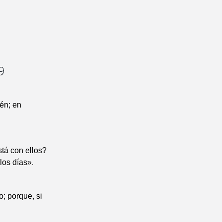
9
én; en
tá con ellos?
los días».
; porque, si