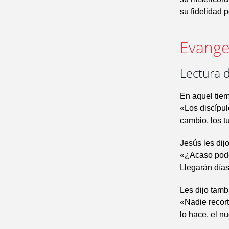
su fidelidad 
Evangel
Lectura d
En aquel tiem
«Los discípul
cambio, los t
Jesús les dijo
«¿Acaso podéi
Llegarán días
Les dijo tamb
«Nadie recort
lo hace, el n