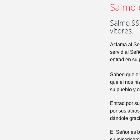
Salmo 
Salmo 99,
vítores.
Aclama al Señ
servid al Señ
entrad en su 
Sabed que el
que él nos hi
su pueblo y o
Entrad por su
por sus atrio
dándole grac
El Señor es 
su misericord