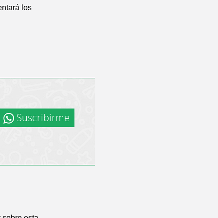
entará los
Suscribirme
 sobre esta