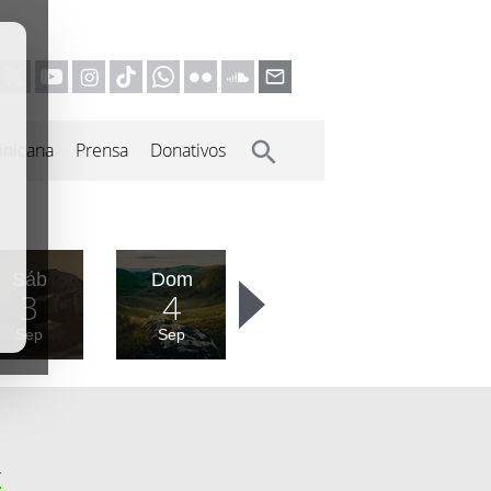
inicana
Prensa
Donativos
Sáb
Dom
3
4
Sep
Sep
r