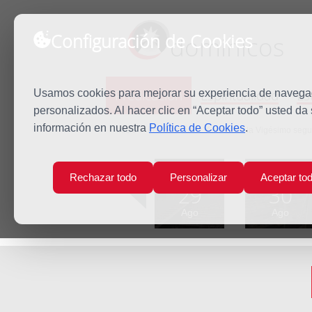
Configuración de Cookies
dominicos
Predicación
Espiritualidad
Es
Usamos cookies para mejorar su experiencia de navegaci
personalizados. Al hacer clic en “Aceptar todo” usted da
información en nuestra
Política de Cookies
.
Inicio
Predicación
Viernes de la Vigésimo seg
Lun
Mar
Rechazar todo
Personalizar
Aceptar to
29
30
Ago
Ago