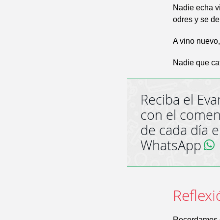
Nadie echa vi
odres y se de
A vino nuevo
Nadie que cat
Reciba el Eva
con el comen
de cada día 
WhatsApp
Reflexi
Recordamos q