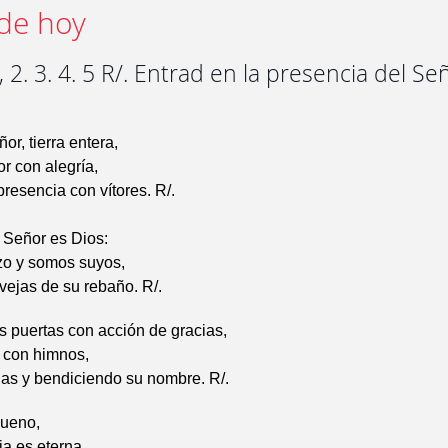
de hoy
 2. 3. 4. 5 R/. Entrad en la presencia del Se
or, tierra entera,
or con alegría,
presencia con vítores. R/.
 Señor es Dios:
zo y somos suyos,
vejas de su rebaño. R/.
s puertas con acción de gracias,
s con himnos,
ias y bendiciendo su nombre. R/.
bueno,
ia es eterna,