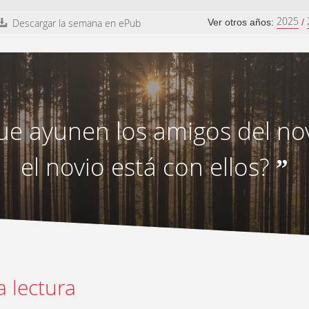
2025
Descargar la semana en ePub
Ver otros años:
/
ue ayunen los amigos del no
el novio está con ellos?
”
a lectura