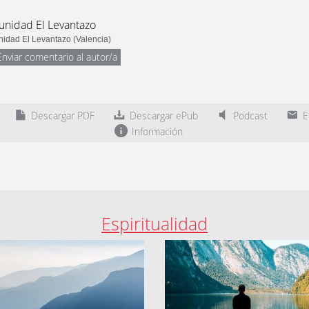
nidad El Levantazo
idad El Levantazo (Valencia)
Enviar comentario al autor/a
Descargar PDF
Descargar ePub
Podcast
En
Información
Espiritualidad