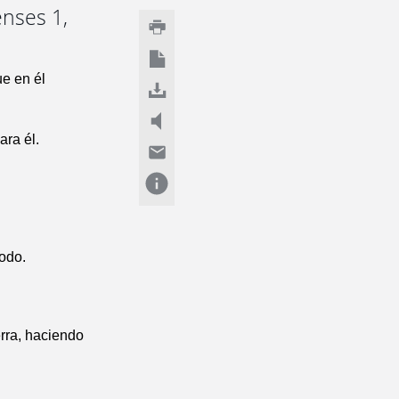
enses 1,
ue en él
ara él.
todo.
ierra, haciendo