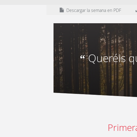
Descargar la semana en PDF
Queréis q
“
Primer