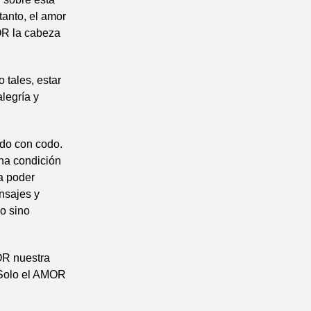
tanto, el amor
MOR la cabeza
 tales, estar
legría y
odo con codo.
una condición
a poder
nsajes y
do sino
OR nuestra
. Solo el AMOR