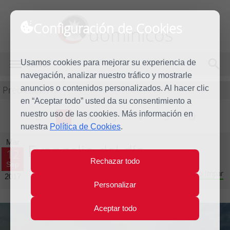
Configuración de Cookies
dominicos
Usamos cookies para mejorar su experiencia de
MENÚ
navegación, analizar nuestro tráfico y mostrarle
Predicación
anuncios o contenidos personalizados. Al hacer clic
en “Aceptar todo” usted da su consentimiento a
nuestro uso de las cookies. Más información en
L
M
X
J
V
S
D
nuestra
Política de Cookies
.
Mar
Evangelio del día
12
Rechazar todo
Sep
Vigésimo tercera Semana del Tiempo Ordinario - Año Impar
2017
Personalizar
Aceptar todo