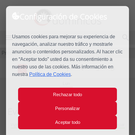
Configuración de Cookies
dominicos
Usamos cookies para mejorar su experiencia de
MENÚ
navegación, analizar nuestro tráfico y mostrarle
Predicación
anuncios o contenidos personalizados. Al hacer clic
en “Aceptar todo” usted da su consentimiento a
nuestro uso de las cookies. Más información en
L
M
X
J
V
S
D
nuestra
Política de Cookies
.
Lun
31
Rechazar todo
Ago
2009
Evangelio del día
Personalizar
Aceptar todo
Vigésimo segunda Semana del Tiempo Ordinario - Año Impar