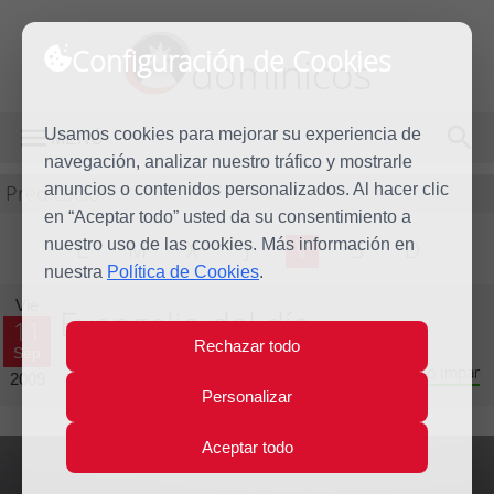
Configuración de Cookies
dominicos
Usamos cookies para mejorar su experiencia de
MENÚ
navegación, analizar nuestro tráfico y mostrarle
Predicación
anuncios o contenidos personalizados. Al hacer clic
en “Aceptar todo” usted da su consentimiento a
nuestro uso de las cookies. Más información en
L
M
X
J
V
S
D
nuestra
Política de Cookies
.
Vie
Evangelio del día
11
Rechazar todo
Sep
Vigésimo tercera Semana del Tiempo Ordinario - Año Impar
2009
Personalizar
Aceptar todo