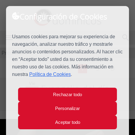
Configuración de Cookies
dominicos
Usamos cookies para mejorar su experiencia de
MENÚ
navegación, analizar nuestro tráfico y mostrarle
Predicación
anuncios o contenidos personalizados. Al hacer clic
en “Aceptar todo” usted da su consentimiento a
nuestro uso de las cookies. Más información en
L
M
X
J
V
S
D
nuestra
Política de Cookies
.
Vie
Evangelio del día
31
Rechazar todo
Mar
Quinta semana de Cuaresma
2023
Personalizar
Aceptar todo