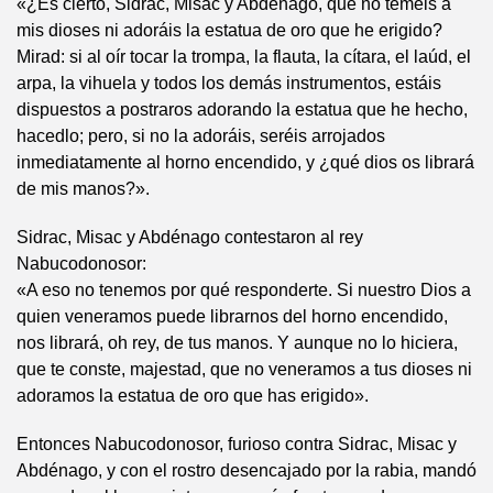
«¿Es cierto, Sidrac, Misac y Abdénago, que no teméis a
mis dioses ni adoráis la estatua de oro que he erigido?
Mirad: si al oír tocar la trompa, la flauta, la cítara, el laúd, el
arpa, la vihuela y todos los demás instrumentos, estáis
dispuestos a postraros adorando la estatua que he hecho,
hacedlo; pero, si no la adoráis, seréis arrojados
inmediatamente al horno encendido, y ¿qué dios os librará
de mis manos?».
Sidrac, Misac y Abdénago contestaron al rey
Nabucodonosor:
«A eso no tenemos por qué responderte. Si nuestro Dios a
quien veneramos puede librarnos del horno encendido,
nos librará, oh rey, de tus manos. Y aunque no lo hiciera,
que te conste, majestad, que no veneramos a tus dioses ni
adoramos la estatua de oro que has erigido».
Entonces Nabucodonosor, furioso contra Sidrac, Misac y
Abdénago, y con el rostro desencajado por la rabia, mandó