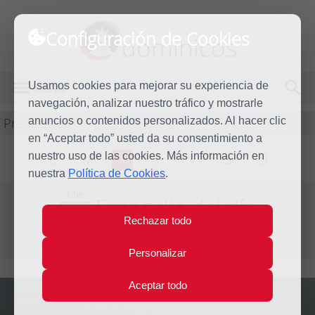
Configuración de Cookies
dominicos
Usamos cookies para mejorar su experiencia de
MENÚ
navegación, analizar nuestro tráfico y mostrarle
Predicación
anuncios o contenidos personalizados. Al hacer clic
en “Aceptar todo” usted da su consentimiento a
nuestro uso de las cookies. Más información en
L
M
X
J
V
S
D
nuestra
Política de Cookies
.
Mié
Evangelio del día
29
Rechazar todo
Mar
Quinta semana de Cuaresma
2023
Personalizar
Aceptar todo