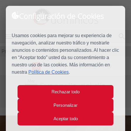
Configuración de Cookies
dominicos
Usamos cookies para mejorar su experiencia de
MENÚ
navegación, analizar nuestro tráfico y mostrarle
Predicación
anuncios o contenidos personalizados. Al hacer clic
en “Aceptar todo” usted da su consentimiento a
nuestro uso de las cookies. Más información en
L
M
X
J
V
S
D
nuestra
Política de Cookies
.
Mar
Evangelio del día
22
Rechazar todo
Abr
Semana de la Octava de Pascua
2025
Personalizar
Aceptar todo