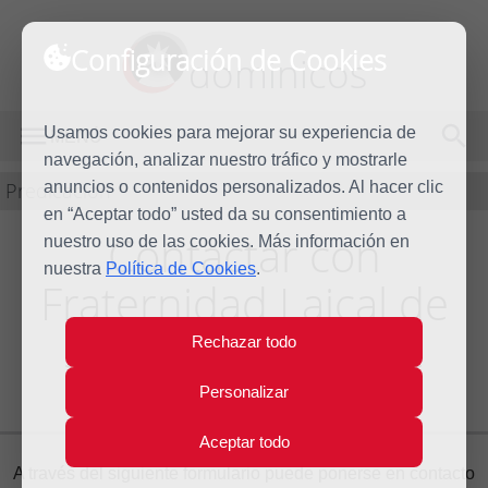
Configuración de Cookies
dominicos
Usamos cookies para mejorar su experiencia de
MENÚ
navegación, analizar nuestro tráfico y mostrarle
Predicación
anuncios o contenidos personalizados. Al hacer clic
en “Aceptar todo” usted da su consentimiento a
Contactar con
nuestro uso de las cookies. Más información en
nuestra
Política de Cookies
.
Fraternidad Laical de
Santo Domingo de
Rechazar todo
Valencia
Personalizar
Aceptar todo
A través del siguiente formulario puede ponerse en contacto