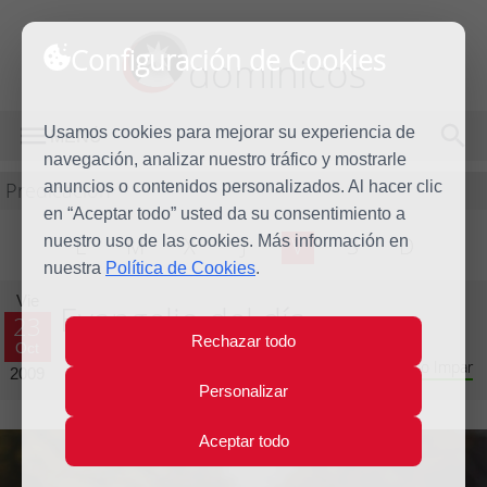
Configuración de Cookies
dominicos
Usamos cookies para mejorar su experiencia de
MENÚ
navegación, analizar nuestro tráfico y mostrarle
Predicación
anuncios o contenidos personalizados. Al hacer clic
en “Aceptar todo” usted da su consentimiento a
nuestro uso de las cookies. Más información en
L
M
X
J
V
S
D
nuestra
Política de Cookies
.
Vie
Evangelio del día
23
Rechazar todo
Oct
Vigésimo novena semana del Tiempo Ordinario - Año Impar
2009
Personalizar
Aceptar todo