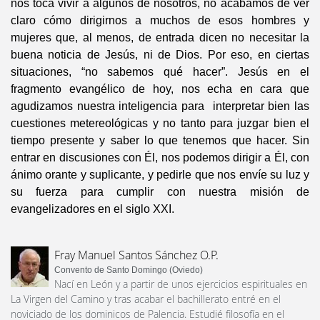
nos toca vivir a algunos de nosotros, no acabamos de ver
claro cómo dirigirnos a muchos de esos hombres y
mujeres que, al menos, de entrada dicen no necesitar la
buena noticia de Jesús, ni de Dios. Por eso, en ciertas
situaciones, “no sabemos qué hacer”. Jesús en el
fragmento evangélico de hoy, nos echa en cara que
agudizamos nuestra inteligencia para interpretar bien las
cuestiones metereológicas y no tanto para juzgar bien el
tiempo presente y saber lo que tenemos que hacer. Sin
entrar en discusiones con Él, nos podemos dirigir a Él, con
ánimo orante y suplicante, y pedirle que nos envíe su luz y
su fuerza para cumplir con nuestra misión de
evangelizadores en el siglo XXI.
Fray Manuel Santos Sánchez O.P.
Convento de Santo Domingo (Oviedo)
Nací en León y a partir de unos ejercicios espirituales en
La Virgen del Camino y tras acabar el bachillerato entré en el
noviciado de los dominicos de Palencia. Estudié filosofía en el