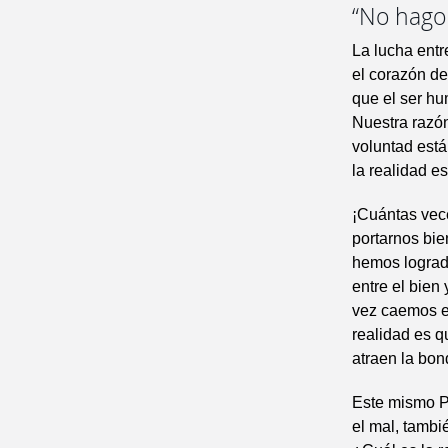
“No hago 
La lucha entr
el corazón de
que el ser hu
Nuestra razón
voluntad está
la realidad e
¡Cuántas vec
portarnos bie
hemos lograd
entre el bie
vez caemos en
realidad es 
atraen la bon
Este mismo P
el mal, tambi