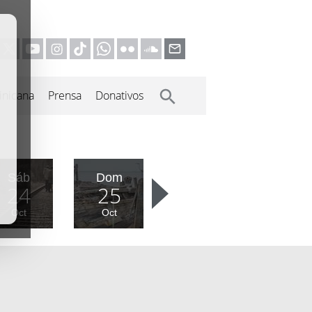
inicana
Prensa
Donativos
Sáb
Dom
24
25
Oct
Oct