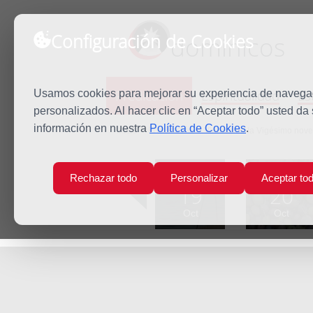
Configuración de Cookies
dominicos
Predicación
Espiritualidad
Es
Usamos cookies para mejorar su experiencia de navegaci
personalizados. Al hacer clic en “Aceptar todo” usted da
información en nuestra
Política de Cookies
.
Inicio
Predicación
Viernes de la Vigésimo nov
Lun
Mar
Rechazar todo
Personalizar
Aceptar to
19
20
Oct
Oct