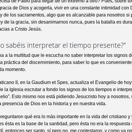
eceta de Pablo para llegar de un extremo a otro? Pues, sobre tod
gracia de Dios y acogerla, vivir en una constante intimidad con 
 y de los sacramentos, algo que es alcanzable para nosotros s
 ley de la gracia, sin desanimarnos nunca, pues la batalla es dur
ias a Cristo Jesús.
o sabéis interpretar el tiempo presente?”
a a la multitud que le escucha no saber interpretar los signos 
 la práctica del discernimiento, para saber lo que es conveniente
da momento.
aticano II, en la Gaudium et Spes, actualiza el Evangelio de hoy
 la Iglesia escrutar a fondo los signos de los tiempos e interpre
elio”. Esto mismo nos está pidiendo Jesucristo hoy a nosotros,
a presencia de Dios en la historia y en nuestra vida.
eguntaron qué era lo más importante en la vida del cristiano y y
s ésta es la base de la santidad, pero ésta no era la respuesta 
í, entonces ser santo, sí pero no, me contestaron, y como ya n