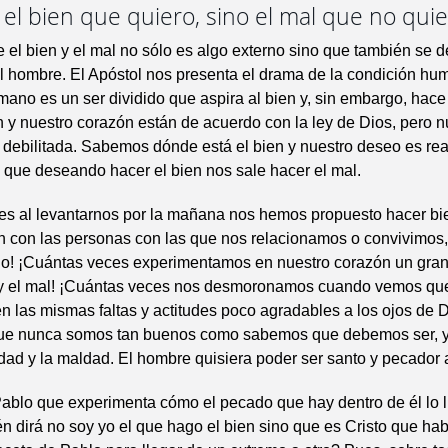
el bien que quiero, sino el mal que no quie
e el bien y el mal no sólo es algo externo sino que también se d
l hombre. El Apóstol nos presenta el drama de la condición hu
mano es un ser dividido que aspira al bien y, sin embargo, hace 
 y nuestro corazón están de acuerdo con la ley de Dios, pero n
 debilitada. Sabemos dónde está el bien y nuestro deseo es real
s que deseando hacer el bien nos sale hacer el mal.
es al levantarnos por la mañana nos hemos propuesto hacer bie
n con las personas con las que nos relacionamos o convivimos,
o! ¡Cuántas veces experimentamos en nuestro corazón un gra
n y el mal! ¡Cuántas veces nos desmoronamos cuando vemos que
 las mismas faltas y actitudes poco agradables a los ojos de D
que nunca somos tan buenos como sabemos que debemos ser, y
dad y la maldad. El hombre quisiera poder ser santo y pecador a
ablo que experimenta cómo el pecado que hay dentro de él lo l
én dirá no soy yo el que hago el bien sino que es Cristo que hab