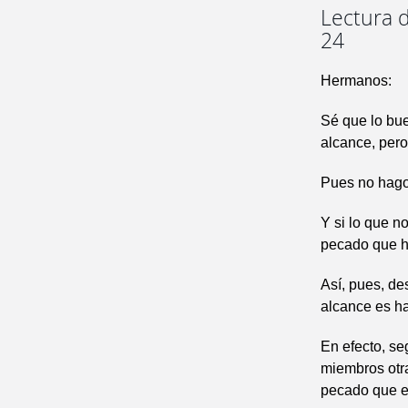
Lectura d
24
Hermanos:
Sé que lo bue
alcance, pero
Pues no hago
Y si lo que n
pecado que h
Así, pues, de
alcance es ha
En efecto, se
miembros otra
pecado que e