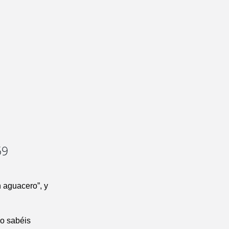
59
 aguacero”, y
no sabéis