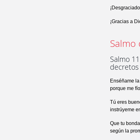
¡Desgraciado
¡Gracias a Di
Salmo 
Salmo 118
decretos
Enséñame la 
porque me fío
Tú eres bueno
instrúyeme en
Que tu bonda
según la prom