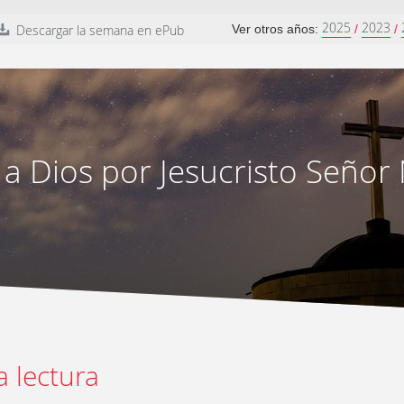
2025
2023
Descargar la semana en ePub
Ver otros años:
/
/
 a Dios por Jesucristo Señor
a lectura