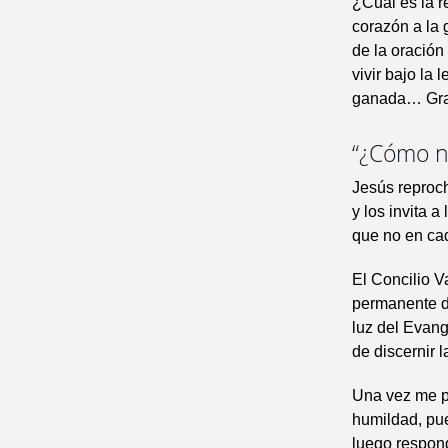
¿Cuál es la r
corazón a la 
de la oración
vivir bajo la
ganada… Grac
“¿Cómo n
Jesús reproch
y los invita a
que no en ca
El Concilio V
permanente de
luz del Evang
de discernir l
Una vez me pr
humildad, pue
luego respond