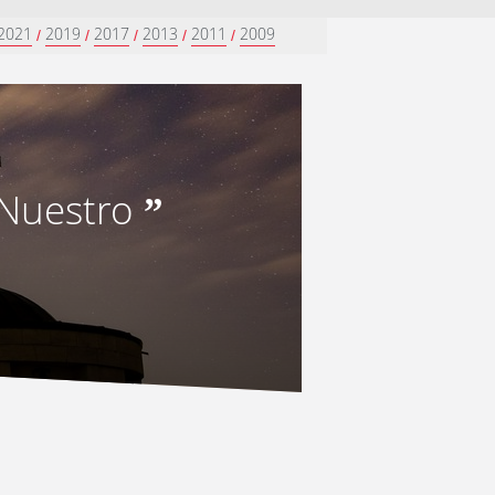
2021
2019
2017
2013
2011
2009
/
/
/
/
/
 Nuestro
”