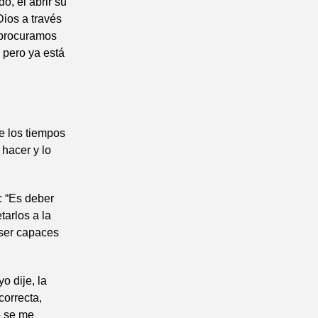
o, el abrir su
Dios a través
i procuramos
a pero ya está
de los tiempos
 hacer y lo
: “Es deber
tarlos a la
 ser capaces
o dije, la
correcta,
o se me