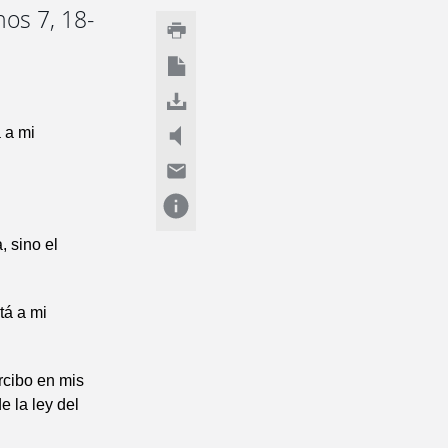
nos 7, 18-
á a mi
, sino el
tá a mi
rcibo en mis
e la ley del