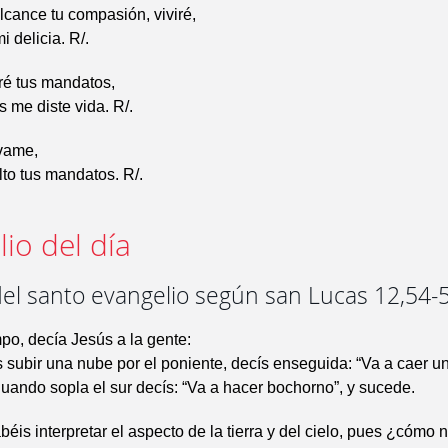
cance tu compasión, viviré,
i delicia. R/.
ré tus mandatos,
s me diste vida. R/.
lvame,
to tus mandatos. R/.
io del día
del santo evangelio según san Lucas 12,54-
po, decía Jesús a la gente:
subir una nube por el poniente, decís enseguida: “Va a caer un
uando sopla el sur decís: “Va a hacer bochorno”, y sucede.
abéis interpretar el aspecto de la tierra y del cielo, pues ¿cómo 