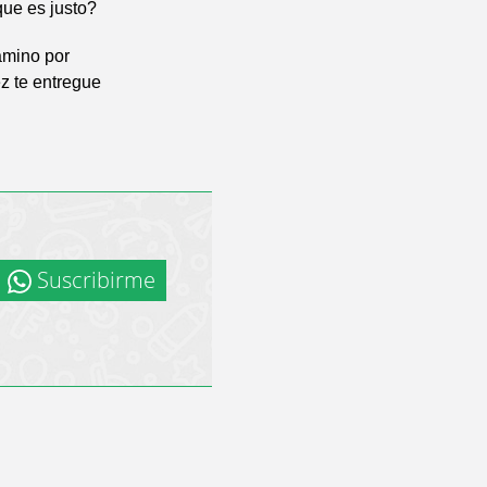
que es justo?
camino por
ez te entregue
Suscribirme