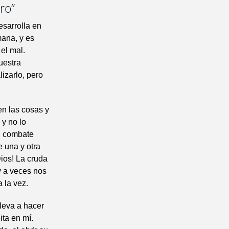
ro”
esarrolla en
mana, y es
el mal.
uestra
izarlo, pero
n las cosas y
 y no lo
n combate
 una y otra
ios! La cruda
 a veces nos
 la vez.
leva a hacer
ita en mí.