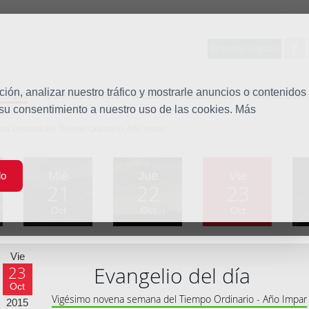
Entorno seguro
tudio
ón, analizar nuestro tráfico y mostrarle anuncios o contenidos
Quiénes somos
Misión
Vocaciones
Familia Dom
 su consentimiento a nuestro uso de las cookies. Más
ena semana del Tiempo Ordinario, Año impar
Mié
Jue
Vie
do
21
22
23
Oct
Oct
Oct
Vie
Evangelio del día
23
Oct
Vigésimo novena semana del Tiempo Ordinario - Año Impar
2015