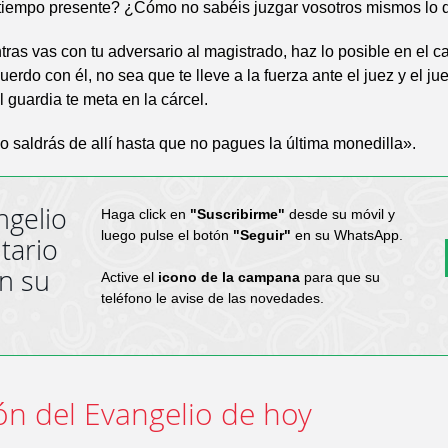
l tiempo presente? ¿Cómo no sabéis juzgar vosotros mismos lo 
ntras vas con tu adversario al magistrado, haz lo posible en el 
uerdo con él, no sea que te lleve a la fuerza ante el juez y el ju
l guardia te meta en la cárcel.
o saldrás de allí hasta que no pagues la última monedilla».
ngelio
Haga click en
"Suscribirme"
desde su móvil y
luego pulse el botón
"Seguir"
en su WhatsApp.
tario
en su
Active el
icono de la campana
para que su
teléfono le avise de las novedades.
ón del Evangelio de hoy