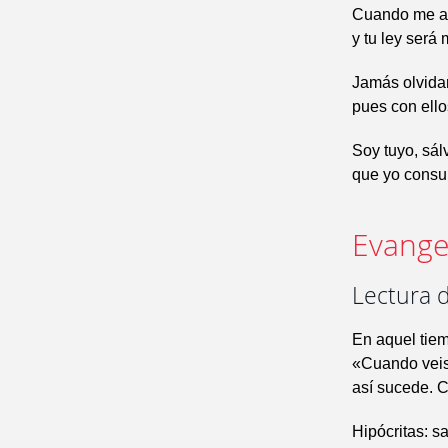
Cuando me al
y tu ley será m
Jamás olvida
pues con ello
Soy tuyo, sá
que yo consul
Evangel
Lectura 
En aquel tiem
«Cuando veis 
así sucede. C
Hipócritas: s