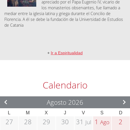
apreciado por el Papa Eugenio IV, vicario de
los monasterios observantes, fue llamado a
mediar entre la iglesia latina y griega durante el Concilio de
Florencia. A él se debe la fundación de la Universidad de Estudios
de Catania
+
Ir a Espiritualidad
Calendario
Agosto 2026
L
M
X
J
V
S
D
27
28
29
30
31
1
2
Jul
Ago