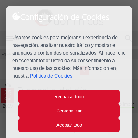
Configuración de Cookies
dominicos
Usamos cookies para mejorar su experiencia de
MENÚ
navegación, analizar nuestro tráfico y mostrarle
Predicación
anuncios o contenidos personalizados. Al hacer clic
en “Aceptar todo” usted da su consentimiento a
nuestro uso de las cookies. Más información en
L
M
X
J
V
S
D
nuestra
Política de Cookies
.
Vie
Evangelio del día
25
Rechazar todo
Oct
Vigésimo novena semana del Tiempo Ordinario - Año Impar
2019
Personalizar
Aceptar todo
Lecturas del día y comentario