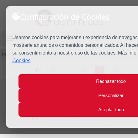
Configuración de Cookies
dominicos
Usamos cookies para mejorar su experiencia de navegación
MENÚ
mostrarle anuncios o contenidos personalizados. Al hacer 
Predicación
su consentimiento a nuestro uso de las cookies. Más inf
Cookies
.
L
M
X
J
V
S
D
Rechazar todo
Personalizar
Evangelio del día
Sáb
25
Aceptar todo
Mar
Cuarta semana de Cuaresma
2023