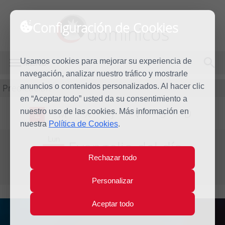
Configuración de Cookies
dominicos
Usamos cookies para mejorar su experiencia de
MENÚ
navegación, analizar nuestro tráfico y mostrarle
Predicación
anuncios o contenidos personalizados. Al hacer clic
en “Aceptar todo” usted da su consentimiento a
nuestro uso de las cookies. Más información en
L
M
X
J
V
S
D
nuestra
Política de Cookies
.
Lun
Evangelio del día
13
Rechazar todo
Mar
Tercera semana de Cuaresma
2023
Personalizar
Aceptar todo