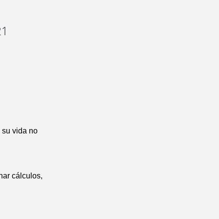
21
 su vida no
ar cálculos,