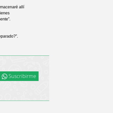
lmacenaré allí
bienes
ente”.
eparado?”.
Suscribirme