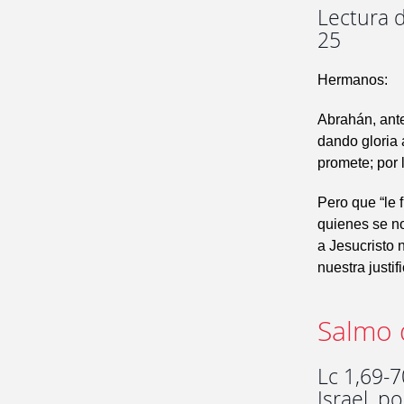
Lectura d
25
Hermanos:
Abrahán, ante
dando gloria 
promete; por 
Pero que “le f
quienes se no
a Jesucristo 
nuestra justif
Salmo 
Lc 1,69-7
Israel, p