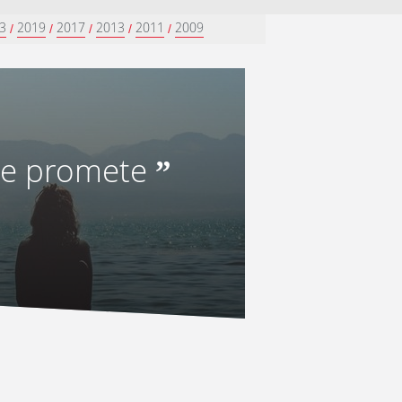
3
2019
2017
2013
2011
2009
/
/
/
/
/
ue promete
”