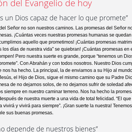
ón del Evangelio de hoy
 un Dios capaz de hacer lo que promete”
del Señor no son nuestros caminos. Las promesas del Señor n
mesas. ¡Cuántas veces nuestras promesas humanas se quedan
 cumplimos aquello que prometimos! ¡Cuántas promesas matrim
 los días de nuestra vida” se quiebran! ¡Cuántas promesas en
rompen! Pero nuestra suerte es grande, porque “tenemos un Di
promete”. Con Abrahán y con todos nosotros. Nuestro Dios cum
nos ha hecho. La principal, la de enviarnos a su Hijo al mund
Jesús, el Hijo de Dios, sigue el mismo camino que su Padre Di
esa de no dejarnos solos, de no dejarnos sufrir de soledad afec
 siempre en nuestro caminar terreno. Nos ha hecho la promes
después de nuestra muerte a una vida de total felicidad. “El que
vivirá y vivirá para siempre”. ¡Gran suerte la nuestra! Tenemo
le sus buenas promesas.
 no depende de nuestros bienes”