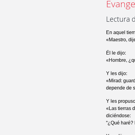
Evangel
Lectura 
En aquel tiem
«Maestro, dij
Él le dijo:
«Hombre, ¿qui
Y les dijo:
«Mirad: guar
depende de s
Y les propus
«Las tierras 
diciéndose:
“¿Qué haré? 