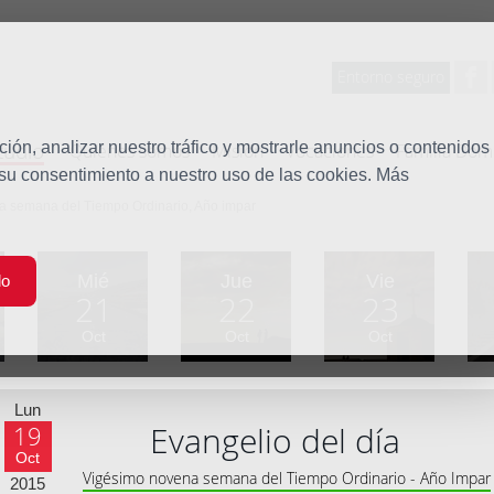
Entorno seguro
tudio
ón, analizar nuestro tráfico y mostrarle anuncios o contenidos
Quiénes somos
Misión
Vocaciones
Familia Dom
 su consentimiento a nuestro uso de las cookies. Más
a semana del Tiempo Ordinario, Año impar
Mié
Jue
Vie
do
21
22
23
Oct
Oct
Oct
Lun
Evangelio del día
19
Oct
Vigésimo novena semana del Tiempo Ordinario - Año Impar
2015