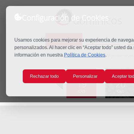
Configuración de Cookies
dominicos
Predicación
Espiritualidad
Es
Usamos cookies para mejorar su experiencia de navegaci
personalizados. Al hacer clic en “Aceptar todo” usted da
información en nuestra
Política de Cookies
.
Inicio
Predicación
Lunes de la Vigésimo noven
Lun
Mar
Rechazar todo
Personalizar
Aceptar to
19
20
Oct
Oct