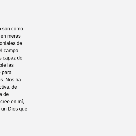
o son como
 en meras
oniales de
 el campo
os capaz de
ple las
o para
os. Nos ha
tiva, de
a de
 cree en mí,
s un Dios que