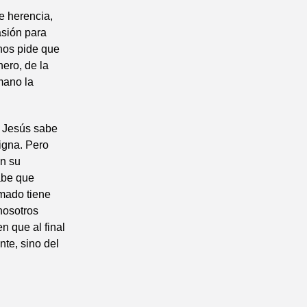
e herencia,
asión para
 nos pide que
ero, de la
mano la
? Jesús sabe
digna. Pero
en su
abe que
amado tiene
nosotros
n que al final
nte, sino del