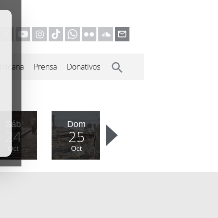
inicana
Prensa
Donativos
Sáb
Dom
24
25
Oct
Oct