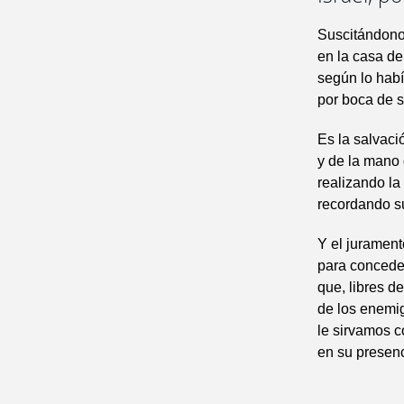
Suscitándono
en la casa de
según lo hab
por boca de s
Es la salvaci
y de la mano 
realizando la
recordando su
Y el jurament
para concede
que, libres d
de los enemi
le sirvamos co
en su presenc