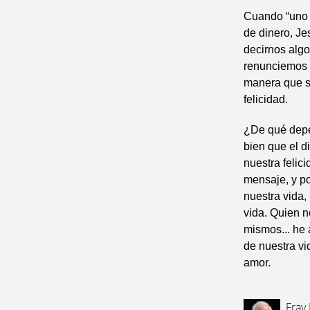
Cuando “uno 
de dinero, Je
decirnos algo
renunciemos a
manera que se
felicidad.
¿De qué depen
bien que el d
nuestra felic
mensaje, y p
nuestra vida,
vida. Quien n
mismos... he 
de nuestra vi
amor.
Fray