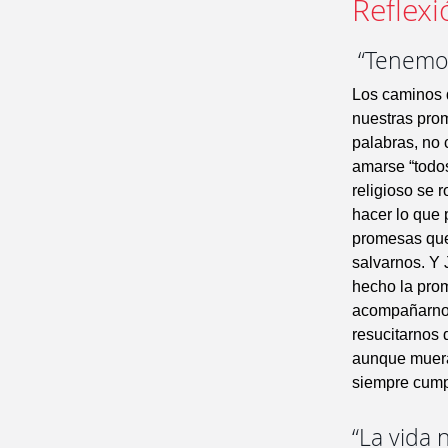
Reflexi
“Tenemos
Los caminos 
nuestras pro
palabras, no
amarse “todos
religioso se 
hacer lo que 
promesas que 
salvarnos. Y 
hecho la prom
acompañarnos
resucitarnos 
aunque muera 
siempre cump
“La vida