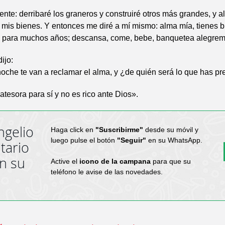
iente: derribaré los graneros y construiré otros más grandes, y a
 y mis bienes. Y entonces me diré a mí mismo: alma mía, tienes 
para muchos años; descansa, come, bebe, banquetea alegrem
ijo:
noche te van a reclamar el alma, y ¿de quién será lo que has pr
 atesora para sí y no es rico ante Dios».
ngelio
Haga click en
"Suscribirme"
desde su móvil y
luego pulse el botón
"Seguir"
en su WhatsApp.
tario
en su
Active el
icono de la campana
para que su
teléfono le avise de las novedades.