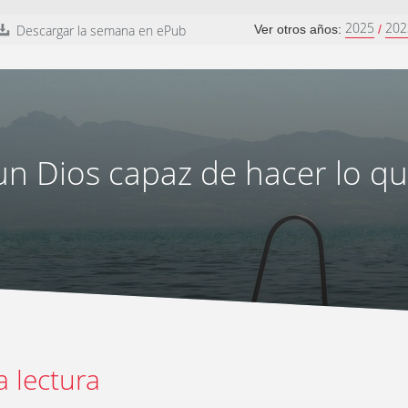
2025
202
Descargar la semana en ePub
Ver otros años:
/
n Dios capaz de hacer lo q
a lectura