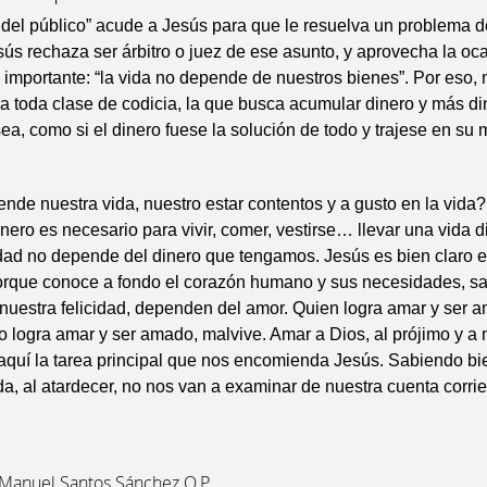
del público” acude a Jesús para que le resuelva un problema d
sús rechaza ser árbitro o juez de ese asunto, y aprovecha la oc
 importante: “la vida no depende de nuestros bienes”. Por eso,
 toda clase de codicia, la que busca acumular dinero y más din
a, como si el dinero fuese la solución de todo y trajese en su 
de nuestra vida, nuestro estar contentos y a gusto en la vida
inero es necesario para vivir, comer, vestirse… llevar una vida 
idad no depende del dinero que tengamos. Jesús es bien claro 
orque conoce a fondo el corazón humano y sus necesidades, s
 nuestra felicidad, dependen del amor. Quien logra amar y ser 
o logra amar y ser amado, malvive. Amar a Dios, al prójimo y a 
aquí la tarea principal que nos encomienda Jesús. Sabiendo bie
da, al atardecer, no nos van a examinar de nuestra cuenta corrie
 Manuel Santos Sánchez O.P.