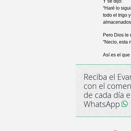
Y se dijo:
“Haré lo sigu
todo el trigo
almacenados 
Pero Dios le d
“Necio, esta 
Así es el que
Reciba el Eva
con el comen
de cada día 
WhatsApp