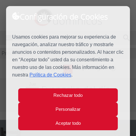
Configuración de Cookies
dominicos
Usamos cookies para mejorar su experiencia de
MENÚ
navegación, analizar nuestro tráfico y mostrarle
Predicación
anuncios o contenidos personalizados. Al hacer clic
en “Aceptar todo” usted da su consentimiento a
nuestro uso de las cookies. Más información en
L
M
X
J
V
S
D
nuestra
Política de Cookies
.
Jue
Evangelio del día
22
Rechazar todo
Mar
Cuarta semana de Cuaresma
2012
Personalizar
Aceptar todo