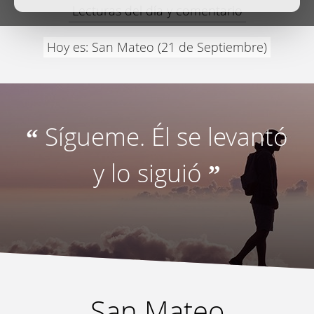
Lecturas del día y comentario
Hoy es: San Mateo (21 de Septiembre)
Sígueme. Él se levantó
“
y lo siguió
”
San Mateo