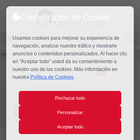
Configuración de Cookies
dominicos
Usamos cookies para mejorar su experiencia de
MENÚ
navegación, analizar nuestro tráfico y mostrarle
Predicación
anuncios o contenidos personalizados. Al hacer clic
en “Aceptar todo” usted da su consentimiento a
nuestro uso de las cookies. Más información en
L
M
X
J
V
S
D
nuestra
Política de Cookies
.
Evangelio del día
Rechazar todo
Sáb
21
Personalizar
Sep
Vigésimo cuarta Semana del Tiempo Ordinario
2019
Aceptar todo