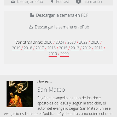
Descargar ePub
Podcast
Información
Descargar la semana en PDF
Descargar la semana en ePub
Ver otros años:
/
/
/
/
/
2026
2024
2023
2022
2020
/
/
/
/
/
/
/
/
2019
2018
2017
2016
2015
2013
2012
2011
/
2010
2009
Hoy es...
San Mateo
Según el evangelio, es uno de los doce
apóstoles de Jesús y, según la tradición, el
autor del evangelio según San Mateo. En ese
evangelio es llamado el "publicano" y descrito como quien cobraba