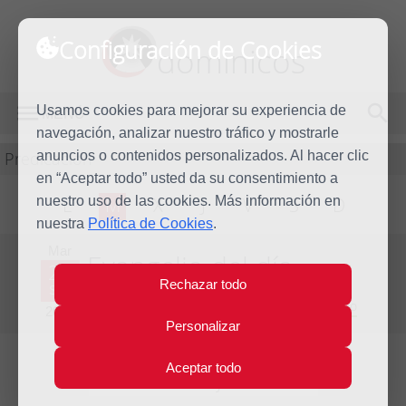
Configuración de Cookies
dominicos
Usamos cookies para mejorar su experiencia de
MENÚ
navegación, analizar nuestro tráfico y mostrarle
Predicación
anuncios o contenidos personalizados. Al hacer clic
en “Aceptar todo” usted da su consentimiento a
nuestro uso de las cookies. Más información en
L
M
X
J
V
S
D
nuestra
Política de Cookies
.
Mar
Evangelio del día
21
Rechazar todo
Sep
Vigésimo quinta Semana del Tiempo Ordinario
2021
Personalizar
Aceptar todo
Lecturas del día y comentario