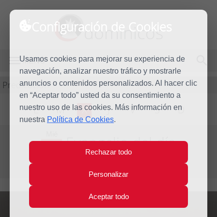
Configuración de Cookies
dominicos
Usamos cookies para mejorar su experiencia de
MENÚ
navegación, analizar nuestro tráfico y mostrarle
Predicación
anuncios o contenidos personalizados. Al hacer clic
en “Aceptar todo” usted da su consentimiento a
nuestro uso de las cookies. Más información en
L
M
X
J
V
S
D
nuestra
Política de Cookies
.
Mié
Evangelio del día
20
Rechazar todo
Abr
Semana Santa
2011
Personalizar
Aceptar todo