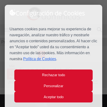
Configuración de Cookies
dominicos
Usamos cookies para mejorar su experiencia de
MENÚ
navegación, analizar nuestro tráfico y mostrarle
Predicación
anuncios o contenidos personalizados. Al hacer clic
en “Aceptar todo” usted da su consentimiento a
nuestro uso de las cookies. Más información en
L
M
X
J
V
S
D
nuestra
Política de Cookies
.
Mié
Evangelio del día
19
Rechazar todo
Ago
Vigésima semana del Tiempo Ordinario - Año Impar
2015
Personalizar
Aceptar todo