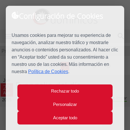
Configuración de Cookies
dominicos
Usamos cookies para mejorar su experiencia de
MENÚ
navegación, analizar nuestro tráfico y mostrarle
Predicación
anuncios o contenidos personalizados. Al hacer clic
en “Aceptar todo” usted da su consentimiento a
nuestro uso de las cookies. Más información en
L
M
X
J
V
S
D
nuestra
Política de Cookies
.
Jue
Evangelio del día
27
Rechazar todo
Ago
Vigésimo primera Semana del Tiempo Ordinario - Año Impar
2015
Personalizar
Aceptar todo
Lecturas del día y comentario