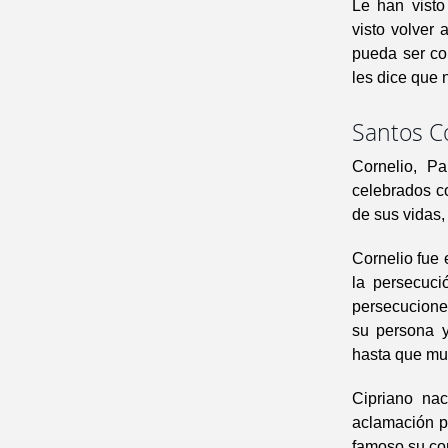
Le han visto
visto volver
pueda ser co
les dice que 
Santos Co
Cornelio, Pa
celebrados c
de sus vidas,
Cornelio fue 
la persecuci
persecuciones
su persona y
hasta que mur
Cipriano na
aclamación po
famoso su co