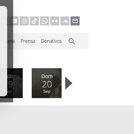
inicana
Prensa
Donativos
Sáb
Dom
19
20
Sep
Sep