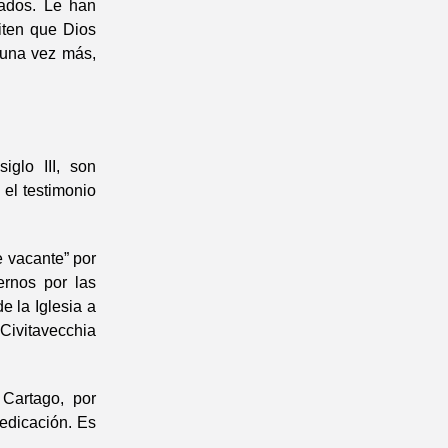
iados. Le han
iten que Dios
 una vez más,
glo III, son
el testimonio
e vacante” por
ernos por las
e la Iglesia a
Civitavecchia
Cartago, por
redicación. Es