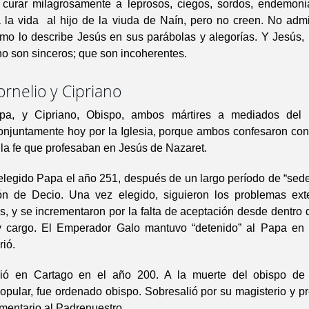
 curar milagrosamente a leprosos, ciegos, sordos, endemon
 a la vida al hijo de la viuda de Naín, pero no creen. No adm
mo lo describe Jesús en sus parábolas y alegorías. Y Jesús,
no son sinceros; que son incoherentes.
rnelio y Cipriano
pa, y Cipriano, Obispo, ambos mártires a mediados del si
onjuntamente hoy por la Iglesia, porque ambos confesaron con 
 la fe que profesaban en Jesús de Nazaret.
elegido Papa el año 251, después de un largo período de “sed
ón de Decio. Una vez elegido, siguieron los problemas ext
, y se incrementaron por la falta de aceptación desde dentro d
 cargo. El Emperador Galo mantuvo “detenido” al Papa en 
ió.
ció en Cartago en el año 200. A la muerte del obispo de 
pular, fue ordenado obispo. Sobresalió por su magisterio y p
mentario al Padrenuestro.