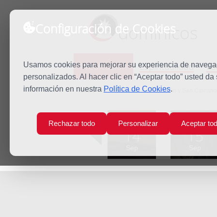
Configuración de Cookies
dominicos
Predicación
Espiritualidad
Es
Usamos cookies para mejorar su experiencia de navegaci
personalizados. Al hacer clic en “Aceptar todo” usted da
información en nuestra
Política de Cookies
.
Inicio
Predicación
San Cornelio y San Cipriano
Lun
Mar
Rechazar todo
Personalizar
Aceptar to
14
15
Sep
Sep