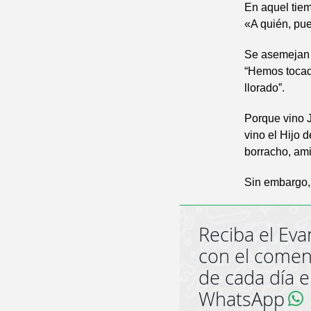
En aquel tiem
«A quién, pu
Se asemejan a
“Hemos tocad
llorado”.
Porque vino J
vino el Hijo 
borracho, am
Sin embargo, 
Reciba el Eva
con el comen
de cada día 
WhatsApp