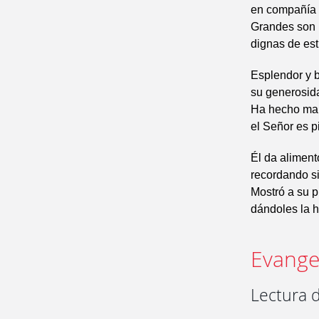
en compañía d
Grandes son l
dignas de est
Esplendor y b
su generosid
Ha hecho mar
el Señor es p
Él da aliment
recordando s
Mostró a su p
dándoles la h
Evangel
Lectura 