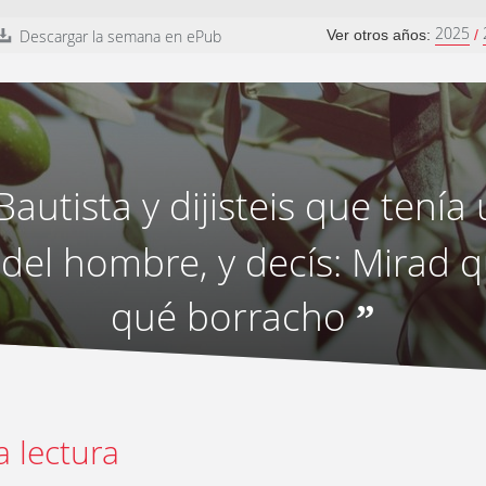
2025
Descargar la semana en ePub
Ver otros años:
/
Bautista y dijisteis que tení
o del hombre, y decís: Mirad 
qué borracho
”
a lectura