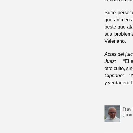
Sufre persec
que animen a 
peste que ata
sus problema
Valeriano.
Actas del juic
Juez:
“El em
otro culto, s
Cipriano:
“Yo
y verdadero D
Fray
(1938 