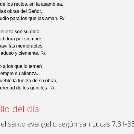
e los rectos, en la asamblea.
as obras del Señor,
udio para los que las aman. R/.
elleza son su obra,
ad dura por siempre.
avillas memorables,
iadoso y clemente. R/.
o a los que lo temen
iempre su alianza.
ueblo la fuerza de su obrar,
eredad de los gentiles. R/.
io del día
del santo evangelio según san Lucas 7,31-3