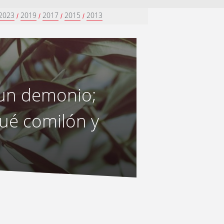
2023
2019
2017
2015
2013
/
/
/
/
a un demonio;
qué comilón y