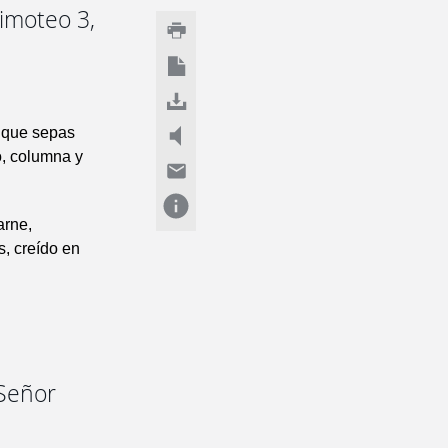
Timoteo 3,
a que sepas
o, columna y
arne,
s, creído en
 Señor