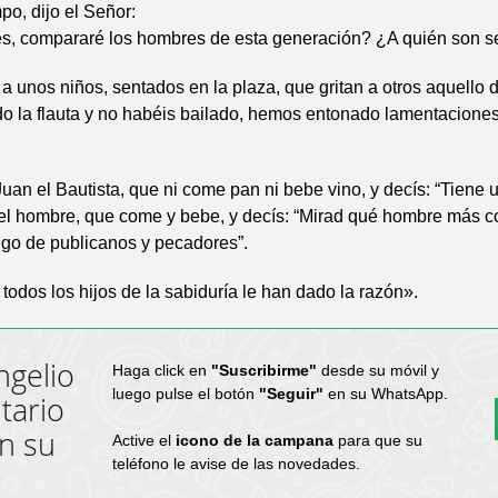
po, dijo el Señor:
es, compararé los hombres de esta generación? ¿A quién son 
 unos niños, sentados en la plaza, que gritan a otros aquello d
o la flauta y no habéis bailado, hemos entonado lamentaciones
uan el Bautista, que ni come pan ni bebe vino, y decís: “Tiene 
del hombre, que come y bebe, y decís: “Mirad qué hombre más c
igo de publicanos y pecadores”.
todos los hijos de la sabiduría le han dado la razón».
ngelio
Haga click en
"Suscribirme"
desde su móvil y
luego pulse el botón
"Seguir"
en su WhatsApp.
tario
en su
Active el
icono de la campana
para que su
teléfono le avise de las novedades.