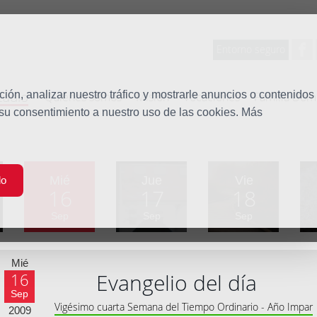
Entorno seguro
tudio
ón, analizar nuestro tráfico y mostrarle anuncios o contenidos
Quiénes somos
Misión
Vocaciones
Familia Dom
 su consentimiento a nuestro uso de las cookies. Más
Mié
Jue
Vie
do
16
17
18
Sep
Sep
Sep
Mié
Evangelio del día
16
Sep
Vigésimo cuarta Semana del Tiempo Ordinario - Año Impar
2009