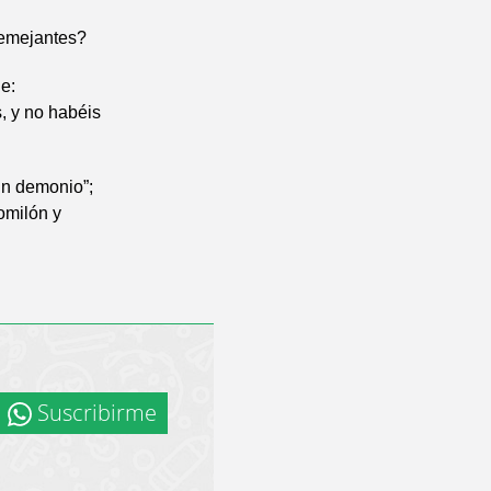
semejantes?
e:
, y no habéis
un demonio”;
omilón y
Suscribirme