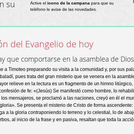
en su
Active el
icono de la campana
para que su
teléfono le avise de las novedades.
ón del Evangelio de hoy
y que comportarse en la asamblea de Dios
ge a Timoteo preparando su visita a la comunidad y, por sus pala
baladí, pues trata del gran misterio que se venera en la asambl
ayor relieve en la lectura es un fragmento de un himno litúrgico,
onfesión de fe: «(Jesús) Se manifestó como hombre, lo rehabilit
 los mensajeros, se proclamó a las naciones, creyó en él el mu
 gloria». Se presenta el misterio de Cristo de forma ascendente: 
ga a la gloria contraponiendo lo terreno y lo celestial, lo de abaj
rbos, al inicio de la frase y en pasiva, resaltan que toda la acci