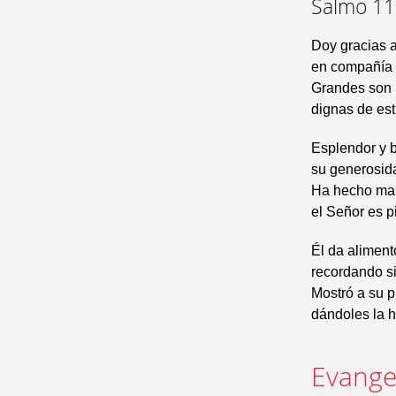
Salmo 110
Doy gracias a
en compañía d
Grandes son l
dignas de est
Esplendor y b
su generosid
Ha hecho mar
el Señor es p
Él da aliment
recordando s
Mostró a su p
dándoles la h
Evangel