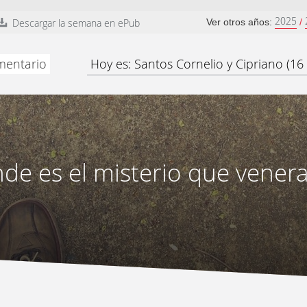
2025
Descargar la semana en ePub
Ver otros años:
/
omentario
Hoy es: Santos Cornelio y Cipriano (1
de es el misterio que vene