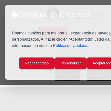
Configuración de Cookies
dominicos
Predicación
Espiritualidad
Es
Usamos cookies para mejorar su experiencia de navegaci
personalizados. Al hacer clic en “Aceptar todo” usted da
información en nuestra
Política de Cookies
.
Inicio
Predicación
Santo Cornelio y Cipriano
Lun
Mar
Rechazar todo
Personalizar
Aceptar to
14
15
Sep
Sep