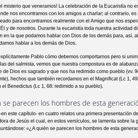
l misterio que veneramos! La celebración de la Eucaristía no 
donde nos encontramos con los amigos a charlar; al contrario, es 
ado para encontrarnos realmente con el Amigo que nos esper
Él y de nosotros. Durante la eucaristía toda nuestra actividad di
 en la que podamos hablar con Dios de los demás para, así, al s
odamos hablar a los demás de Dios.
explícitamente Pablo cómo debemos comportarnos pero si unim
 las del salmista, vemos que nuestra compostura es de alabanz
 de Dios es sagrado y que nos ha redimido como pueblo (vv. 9c
te), hechos que también recordamos en el Magnificat (Lc 1, 4
n el Benedictus (Lc 1, 68: redimido a su pueblo).
n se parecen los hombres de esta generaci
-en este capítulo- en cuatro relatos una primera presentación d
dora de Jesús el cual, en estos versículos, se lamenta sobre la
guntándose: «¿A quién se parecen los hombres de esta genera