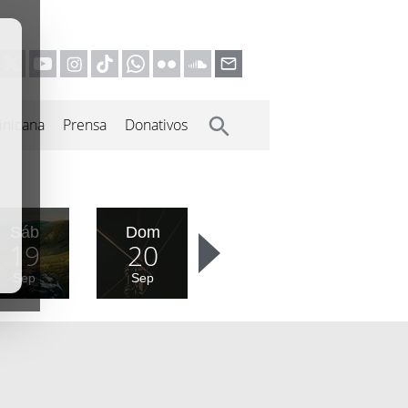
inicana
Prensa
Donativos
Sáb
Dom
19
20
Sep
Sep