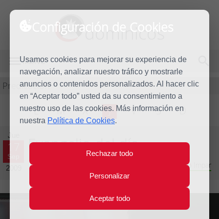
Configuración de Cookies
dominicos
Usamos cookies para mejorar su experiencia de
MENÚ
navegación, analizar nuestro tráfico y mostrarle
Predicación
anuncios o contenidos personalizados. Al hacer clic
en “Aceptar todo” usted da su consentimiento a
nuestro uso de las cookies. Más información en
L
M
X
J
V
S
D
nuestra
Política de Cookies
.
Jue
Evangelio del día
17
Rechazar todo
Sep
Vigésimo cuarta Semana del Tiempo Ordinario - Año Impar
2009
Personalizar
Aceptar todo