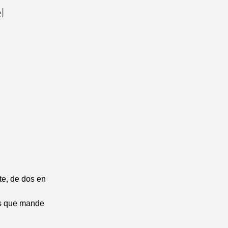
l
te, de dos en
es que mande