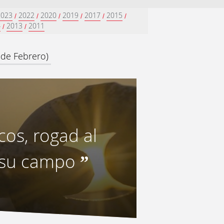
2023
2022
2020
2019
2017
2015
/
/
/
/
/
/
4
2013
2011
/
/
 de Febrero)
os, rogad al
a su campo
”