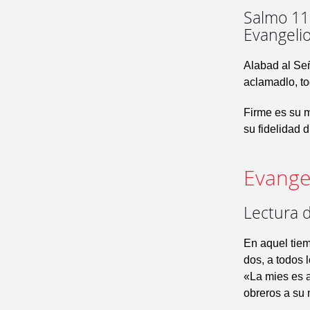
Salmo 116
Evangeli
Alabad al Señ
aclamadlo, to
Firme es su m
su fidelidad 
Evangel
Lectura d
En aquel tiem
dos, a todos 
«La mies es 
obreros a su 