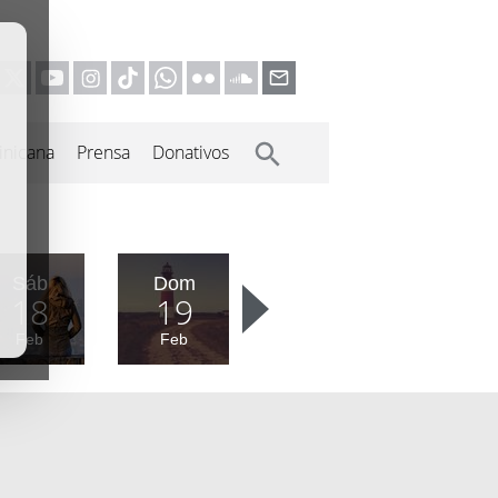
inicana
Prensa
Donativos
Sáb
Dom
18
19
Feb
Feb