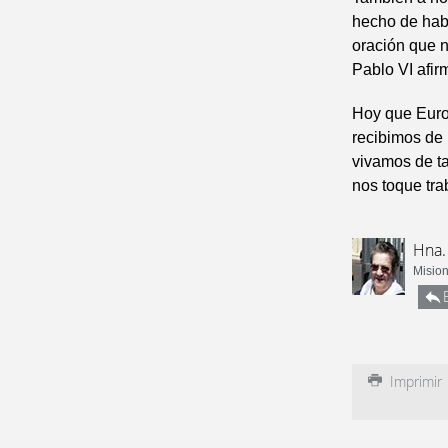
hecho de habe
oración que n
Pablo VI afir
Hoy que Europ
recibimos de
vivamos de ta
nos toque tra
Hna.
Mision
Imprimir