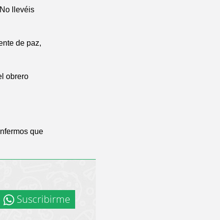
No llevéis
gente de paz,
l obrero
 enfermos que
Suscribirme