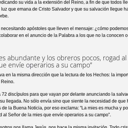
dicando su vida a la extensión del Reino, a fin de que todos ll
 luz que emana de Cristo Salvador y que su salvación llegue ha
orbe.
 necesitando apóstoles que lleven el mensaje: ¿cómo podemos
colaborar en el anuncio de la Palabra a los que no la conocen o
es abundante y los obreros pocos, rogad al
que envíe operarios a su campo”
va en la misma dirección que la lectura de los Hechos: la impor
 Reino.
 72 discípulos para que vayan por delante anunciando la salva
 su llegada. No sólo envía sino que siente la necesidad de que
 de la Buena Noticia, por eso exclama: “La mies es mucha y po
d al Señor de la mies que envíe operarios a su campo”.
otros nos llama Jesús, nos hace la misma invitación. Todo crist