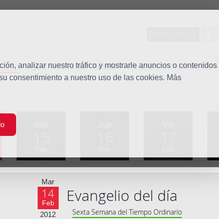
Entorno seguro
tudio
ón, analizar nuestro tráfico y mostrarle anuncios o contenidos
Quiénes somos
Misión
Vocaciones
Familia Dom
 su consentimiento a nuestro uso de las cookies. Más
Mié
Jue
Vie
do
15
16
17
Feb
Feb
Feb
Mar
Evangelio del día
14
Feb
Sexta Semana del Tiempo Ordinario
2012