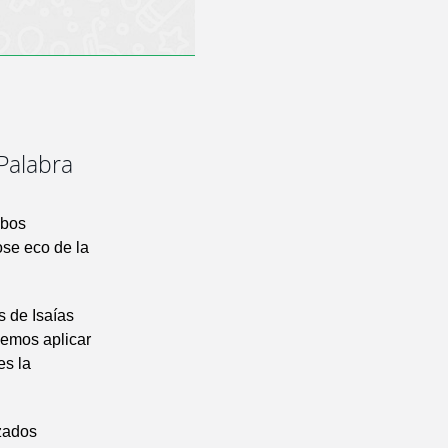
 Palabra
mbos
ose eco de la
s de Isaías
demos aplicar
es la
rzados