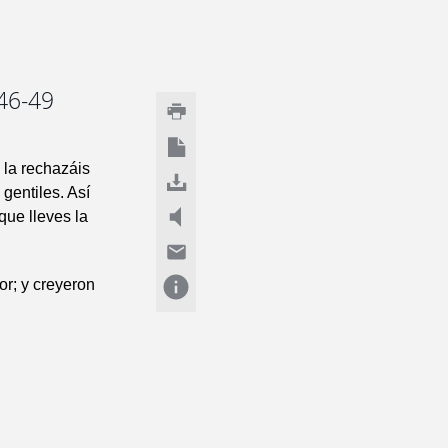
 46-49
 la rechazáis
gentiles. Así
que lleves la
or; y creyeron