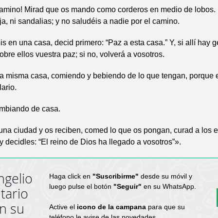
amino! Mirad que os mando como corderos en medio de lobos. 
rja, ni sandalias; y no saludéis a nadie por el camino.
s en una casa, decid primero: “Paz a esta casa.” Y, si allí hay 
bre ellos vuestra paz; si no, volverá a vosotros.
a misma casa, comiendo y bebiendo de lo que tengan, porque e
ario.
mbiando de casa.
 una ciudad y os reciben, comed lo que os pongan, curad a los
 y decidles: “El reino de Dios ha llegado a vosotros”».
ngelio
Haga click en
"Suscribirme"
desde su móvil y
luego pulse el botón
"Seguir"
en su WhatsApp.
tario
en su
Active el
icono de la campana
para que su
teléfono le avise de las novedades.