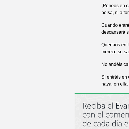
¡Poneos en c
bolsa, ni alfo
Cuando entréi
descansará so
Quedaos en l
merece su sal
No andéis ca
Si entráis en
haya, en ella
Reciba el Eva
con el comen
de cada día 