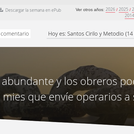
2026
2025
Descargar la semana en ePub
Ver otros años:
/
/
201
y comentario
Hoy es: Santos Cirilo y Metodio (14
 abundante y los obreros poc
a mies que envíe operarios 