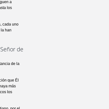
eguen a
sta los
, cada uno
 la han
 Señor de
tancia de la
ción que Él
 haya más
cos los
iano, por el