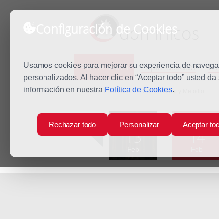
Configuración de Cookies
dominicos
Predicación
Espiritualidad
Es
Usamos cookies para mejorar su experiencia de navegaci
personalizados. Al hacer clic en “Aceptar todo” usted da
información en nuestra
Política de Cookies
.
Inicio
Predicación
Santos Cirilo y Metodio
Lun
Mar
Rechazar todo
Personalizar
Aceptar to
13
14
Feb
Feb