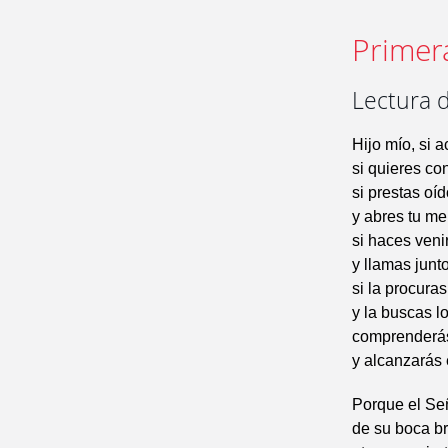
Primer
Lectura d
Hijo mío, si 
si quieres co
si prestas oíd
y abres tu me
si haces venir
y llamas junto
si la procuras
y la buscas l
comprenderás
y alcanzarás 
Porque el Se
de su boca br