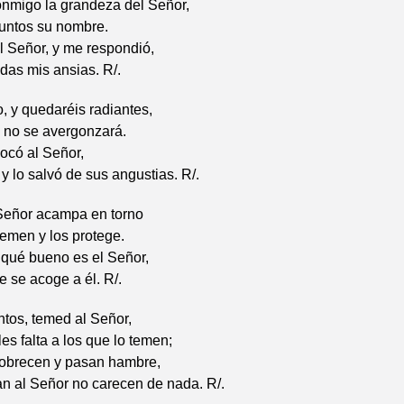
nmigo la grandeza del Señor,
untos su nombre.
l Señor, y me respondió,
odas mis ansias. R/.
 y quedaréis radiantes,
o no se avergonzará.
vocó al Señor,
 y lo salvó de sus angustias. R/.
 Señor acampa en torno
temen y los protege.
 qué bueno es el Señor,
e se acoge a él. R/.
tos, temed al Señor,
es falta a los que lo temen;
pobrecen y pasan hambre,
n al Señor no carecen de nada. R/.