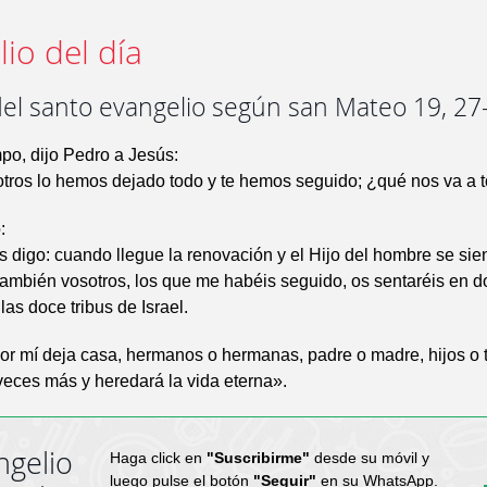
io del día
del santo evangelio según san Mateo 19, 27
po, dijo Pedro a Jesús:
tros lo hemos dejado todo y te hemos seguido; ¿qué nos va a t
:
 digo: cuando llegue la renovación y el Hijo del hombre se sien
 también vosotros, los que me habéis seguido, os sentaréis en d
las doce tribus de Israel.
or mí deja casa, hermanos o hermanas, padre o madre, hijos o t
 veces más y heredará la vida eterna».
ngelio
Haga click en
"Suscribirme"
desde su móvil y
luego pulse el botón
"Seguir"
en su WhatsApp.