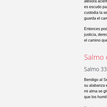
atesora acier
es escudo par
custodia la s
guarda el cam
Entonces po
justicia, dere
el camino que 
Salmo 
Salmo 33
Bendigo al S
su alabanza 
mi alma se gl
que los humil