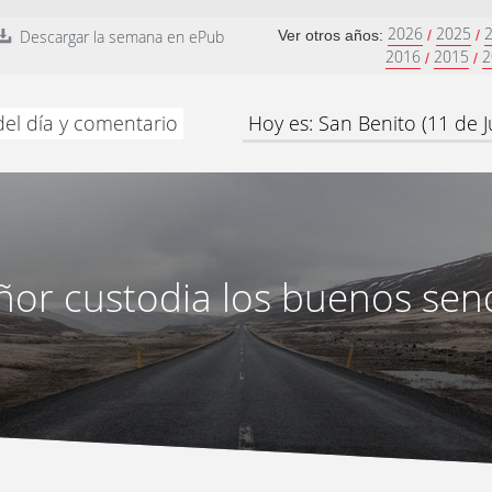
2026
2025
Descargar la semana en ePub
Ver otros años:
/
/
2016
2015
2
/
/
del día y comentario
Hoy es: San Benito (11 de Ju
eñor custodia los buenos sen