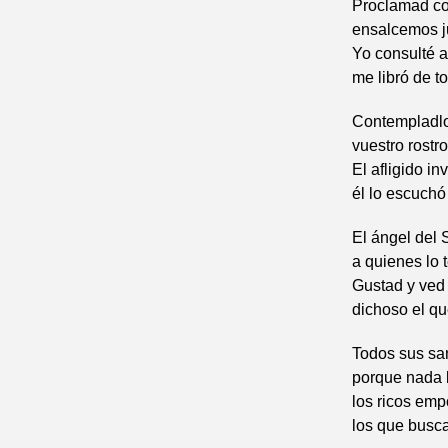
Proclamad co
ensalcemos j
Yo consulté a
me libró de t
Contempladlo,
vuestro rostr
El afligido in
él lo escuchó
El ángel del
a quienes lo 
Gustad y ved
dichoso el qu
Todos sus san
porque nada l
los ricos em
los que busca