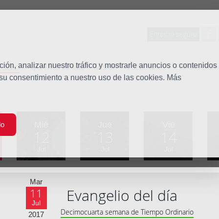
Entorno seguro
tudio
ón, analizar nuestro tráfico y mostrarle anuncios o contenidos
Quiénes somos
Misión
Vocaciones
Familia Dom
 su consentimiento a nuestro uso de las cookies. Más
Mié
Jue
Vie
do
12
13
14
Jul
Jul
Jul
Mar
Evangelio del día
11
Jul
Decimocuarta semana de Tiempo Ordinario
2017