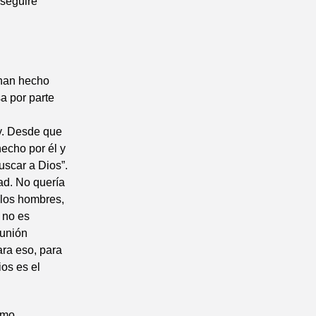
 seguiré
 han hecho
a por parte
oy. Desde que
echo por él y
uscar a Dios”.
ad. No quería
 los hombres,
 no es
 unión
ra eso, para
os es el
smo