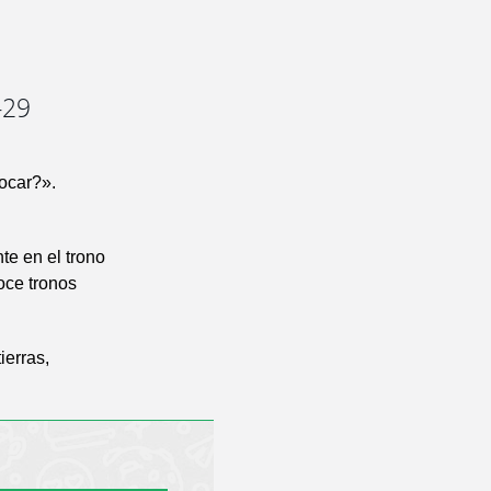
-29
ocar?».
te en el trono
oce tronos
ierras,