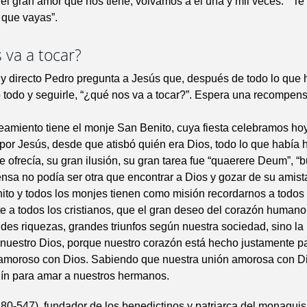
 del gran amor que nos tiene, volvamos a él una y mil veces. “Te
 que vayas”.
 va a tocar?
 y directo Pedro pregunta a Jesús que, después de todo lo que
lo todo y seguirle, “¿qué nos va a tocar?”. Espera una recompens
teamiento tiene el monje San Benito, cuya fiesta celebramos h
por Jesús, desde que atisbó quién era Dios, todo lo que había h
le ofrecía, su gran ilusión, su gran tarea fue “quaerere Deum”, “b
sa no podía ser otra que encontrar a Dios y gozar de su amist
to y todos los monjes tienen como misión recordarnos a todos
e a todos los cristianos, que el gran deseo del corazón humano
des riquezas, grandes triunfos según nuestra sociedad, sino la
nuestro Dios, porque nuestro corazón está hecho justamente pa
 amoroso con Dios. Sabiendo que nuestra unión amorosa con Di
lín para amar a nuestros hermanos.
80-547), fundador de los benedictinos y patriarca del monaqui