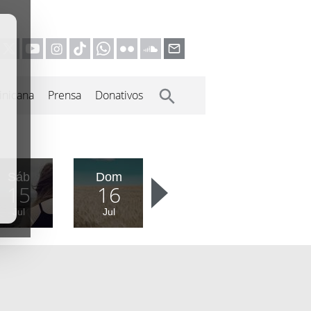
inicana
Prensa
Donativos
Sáb
Dom
15
16
Jul
Jul