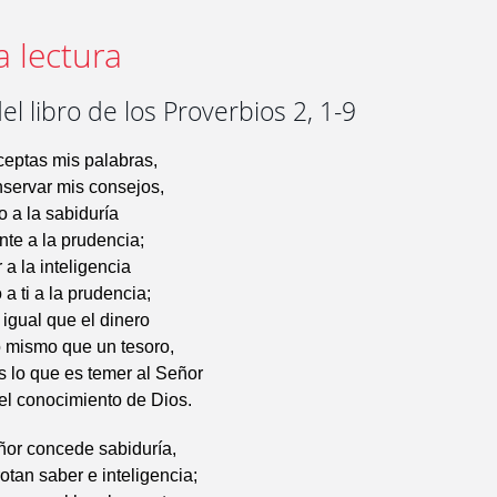
a lectura
el libro de los Proverbios 2, 1-9
aceptas mis palabras,
nservar mis consejos,
o a la sabiduría
nte a la prudencia;
 a la inteligencia
 a ti a la prudencia;
 igual que el dinero
o mismo que un tesoro,
 lo que es temer al Señor
el conocimiento de Dios.
ñor concede sabiduría,
otan saber e inteligencia;