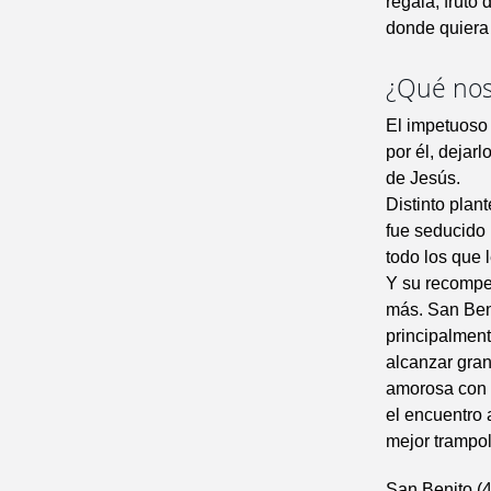
regala, fruto
donde quiera
¿Qué nos
El impetuoso
por él, dejar
de Jesús.
Distinto plan
fue seducido 
todo los que 
Y su recompen
más. San Beni
principalment
alcanzar gran
amorosa con 
el encuentro
mejor trampo
San Benito (4