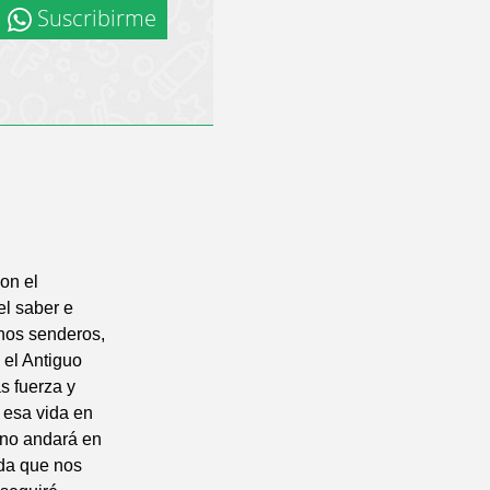
Suscribirme
on el
el saber e
enos senderos,
 el Antiguo
s fuerza y
 esa vida en
 no andará en
ida que nos