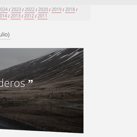
2024
2023
2022
2020
2019
2018
/
/
/
/
/
/
014
2013
2012
2011
/
/
/
lio)
deros
”