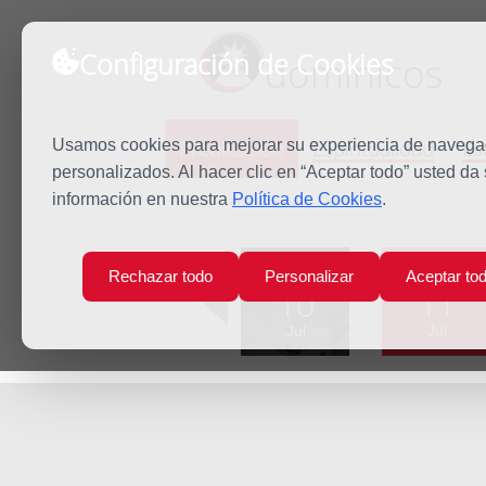
Configuración de Cookies
dominicos
Predicación
Espiritualidad
Es
Usamos cookies para mejorar su experiencia de navegaci
personalizados. Al hacer clic en “Aceptar todo” usted da
información en nuestra
Política de Cookies
.
Inicio
Predicación
San Benito
Lun
Mar
Rechazar todo
Personalizar
Aceptar to
10
11
Jul
Jul