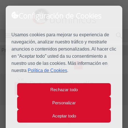
Configuración de Cookies
dominicos
Usamos cookies para mejorar su experiencia de
MENÚ
navegación, analizar nuestro tráfico y mostrarle
Predicación
anuncios o contenidos personalizados. Al hacer clic
en “Aceptar todo” usted da su consentimiento a
nuestro uso de las cookies. Más información en
L
M
X
J
V
S
D
nuestra
Política de Cookies
.
Vie
Evangelio del día
11
Rechazar todo
Jul
Decimocuarta semana del Tiempo Ordinario
2014
Personalizar
Aceptar todo
Lecturas del día y comentario