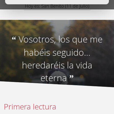
Hoy es: San Benito (11 de Julio)
Vosotros, los que me
“
habéis seguido…
heredaréis la vida
eterna
”
Primera lectura